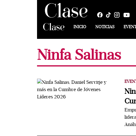
INICIO
NOTICIAS
EVEN
Ninfa Salinas
EVEN
Nin
Cum
Empre
lider
Anáh