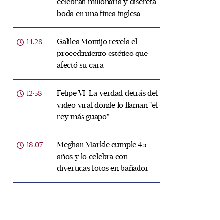
celebran millonaria y discreta
boda en una finca inglesa
Galilea Montijo revela el
14:28
procedimiento estético que
afectó su cara
Felipe VI: La verdad detrás del
12:58
video viral donde lo llaman "el
rey más guapo"
Meghan Markle cumple 45
18:07
años y lo celebra con
divertidas fotos en bañador