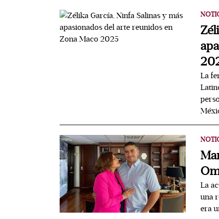
NOTI
Zél
apa
20
La fe
Latin
perso
Méxi
NOTI
Mar
Oma
La ac
una r
era u