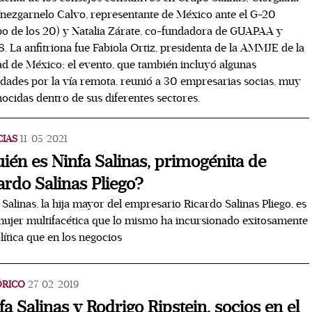
nezgarnelo Calvo, representante de México ante el G-20
o de los 20) y Natalia Zárate, co-fundadora de GUAPAA y
 La anfitriona fue Fabiola Ortiz, presidenta de la AMMJE de la
d de México; el evento, que también incluyó algunas
idades por la vía remota, reunió a 30 empresarias socias, muy
ocidas dentro de sus diferentes sectores.
CIAS
11/05/2021
ién es Ninfa Salinas, primogénita de
ardo Salinas Pliego?
 Salinas, la hija mayor del empresario Ricardo Salinas Pliego, es
ujer multifacética que lo mismo ha incursionado exitosamente
lítica que en los negocios
ÓRICO
27/02/2019
fa Salinas y Rodrigo Ripstein, socios en el