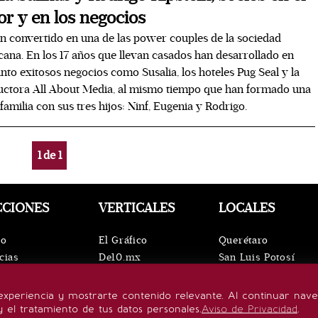
r y en los negocios
n convertido en una de las power couples de la sociedad
ana. En los 17 años que llevan casados han desarrollado en
nto exitosos negocios como Susalia, los hoteles Pug Seal y la
ctora All About Media, al mismo tiempo que han formado una
 familia con sus tres hijos: Ninf, Eugenia y Rodrigo.
1
de
1
CCIONES
VERTICALES
LOCALES
io
El Gráfico
Querétaro
cias
De10.mx
San Luis Potosí
ntos
ViveUSA
Oaxaca
leza
Confabulario
Puebla
experiencia y mostrarte contenido relevante. Al continuar nav
lo de vida
Aviso Oportuno
Hidalgo
y el tratamiento de tus datos personales.
Aviso de Privacidad
.