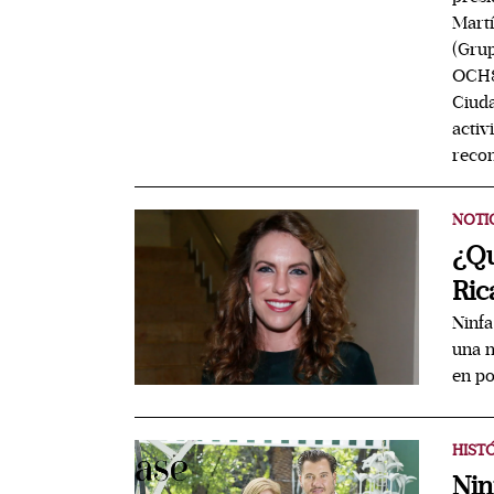
Martí
(Grup
OCH8.
Ciuda
activ
recon
NOTI
¿Qu
Ric
Ninfa
una m
en po
HIST
Nin