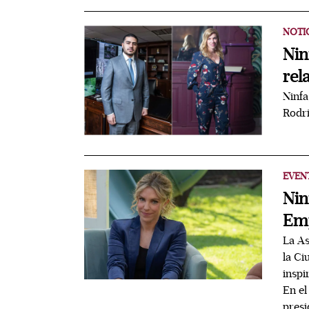
NOTI
Nin
rel
Ninfa
Rodri
EVEN
Nin
Emp
La A
la Ci
inspi
En el
presi