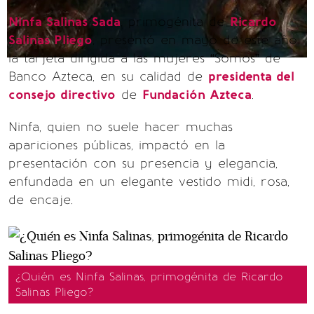
Ninfa Salinas Sada
, primogénita de
Ricardo
Salinas Pliego
, presentó en mayo de este año
la tarjeta dirigida a las mujeres “Somos” de
Banco Azteca, en su calidad de
presidenta del
consejo directivo
de
Fundación Azteca
.
Ninfa, quien no suele hacer muchas
apariciones públicas, impactó en la
presentación con su presencia y elegancia,
enfundada en un elegante vestido midi, rosa,
de encaje.
¿Quién es Ninfa Salinas, primogénita de Ricardo
Salinas Pliego?