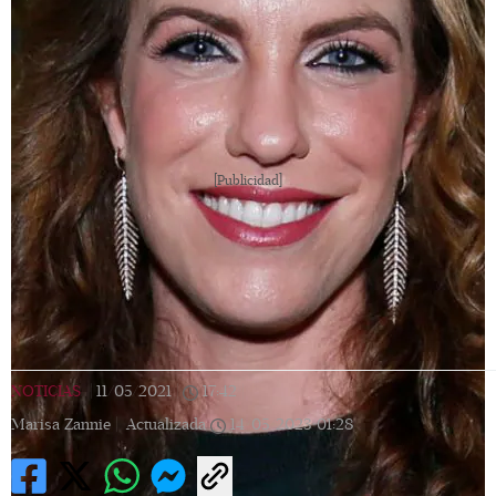
[Publicidad]
NOTICIAS
|
11/05/2021
|
17:42
|
Marisa Zannie |
Actualizada
14/05/2023
01:28