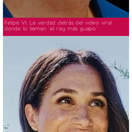
Felipe VI: La verdad detrás del video viral
donde lo llaman "el rey más guapo"