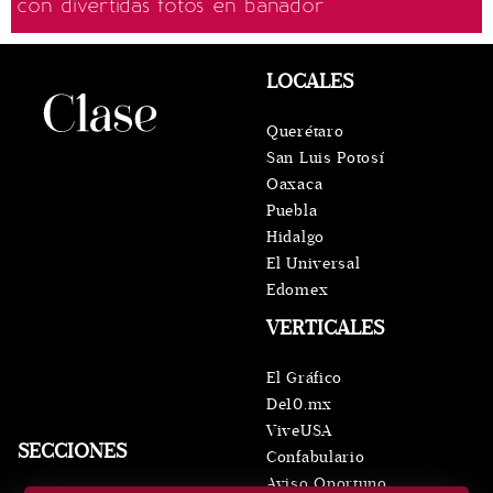
con divertidas fotos en bañador
LOCALES
Querétaro
San Luis Potosí
Oaxaca
Puebla
Hidalgo
El Universal
Edomex
VERTICALES
El Gráfico
De10.mx
ViveUSA
SECCIONES
Confabulario
Aviso Oportuno