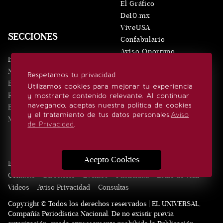
El Gráfico
De10.mx
ViveUSA
SECCIONES
Confabulario
Aviso Oportuno
Inicio
Obituarios
Noticias
Respetamos tu privacidad
Consultas
Eventos
Utilizamos cookies para mejorar tu experiencia
Realeza
y mostrarte contenido relevante. Al continuar
SÍGUENOS
navegando, aceptas nuestra política de cookies
Estilo de vida
y el tratamiento de tus datos personales.
Aviso
Minuto x Minuto
de Privacidad
.
Acepto Cookies
Edición Impresa
Noticias
Quiénes somos
Realeza
Contacto
Directorio
Eventos
Publicidad
Estilo de vida
Videos
Aviso Privacidad
Consultas
Copyright © Todos los derechos reservados | EL UNIVERSAL,
Compañía Periodística Nacional. De no existir previa