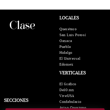
LOCALES
Querétaro
San Luis Potosí
Oaxaca
Puebla
Hidalgo
El Universal
Edomex
VERTICALES
El Gráfico
De10.mx
ViveUSA
SECCIONES
Confabulario
Aviso Oportuno