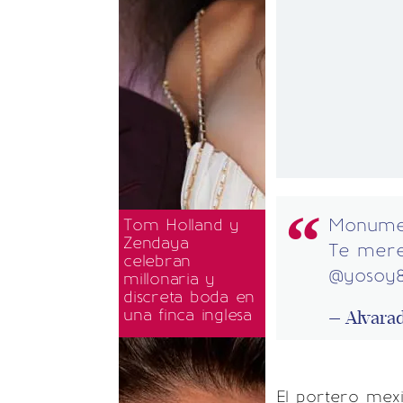
Monumen
Tom Holland y
Zendaya
Te mere
celebran
@yosoy
millonaria y
discreta boda en
una finca inglesa
— Alvara
El portero mexi