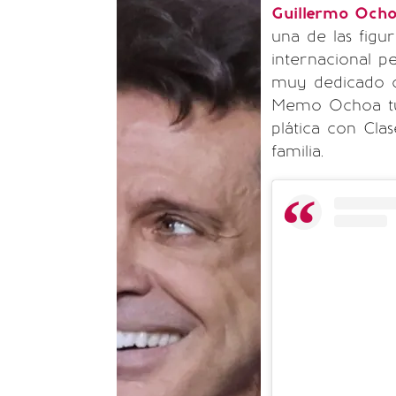
Guillermo Och
una de las figu
internacional 
muy dedicado c
Memo Ochoa tuv
plática con Clas
familia.