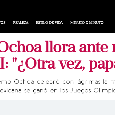
TOS
REALEZA
ESTILO DE VIDA
MINUTO X MINUTO
Ochoa llora ante 
I: "¿Otra vez, pap
mo Ochoa celebró con lágrimas la m
exicana se ganó en los Juegos Olímpi