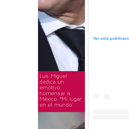
Ver esta publicac
Luis Miguel
dedica un
emotivo
homenaje a
México: “Mi lugar
en el mundo"