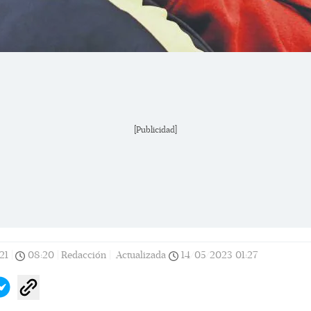
[Publicidad]
21
|
08:20
|
Redacción |
Actualizada
14/05/2023
01:27