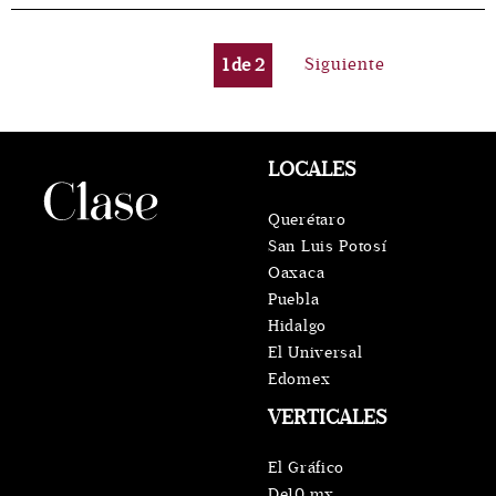
1
de
2
Siguiente
LOCALES
Querétaro
San Luis Potosí
Oaxaca
Puebla
Hidalgo
El Universal
Edomex
VERTICALES
El Gráfico
De10.mx