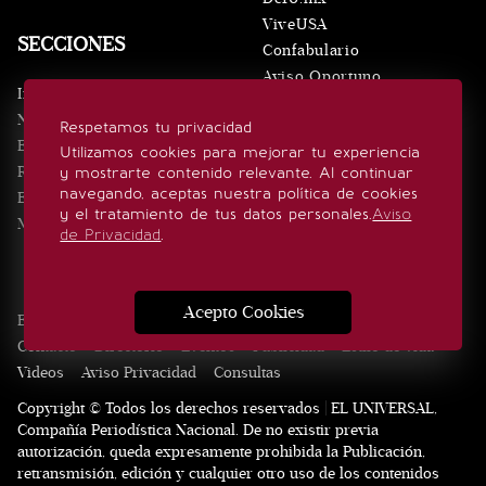
ViveUSA
SECCIONES
Confabulario
Aviso Oportuno
Inicio
Obituarios
Noticias
Respetamos tu privacidad
Consultas
Eventos
Utilizamos cookies para mejorar tu experiencia
Realeza
y mostrarte contenido relevante. Al continuar
SÍGUENOS
navegando, aceptas nuestra política de cookies
Estilo de vida
y el tratamiento de tus datos personales.
Aviso
Minuto x Minuto
de Privacidad
.
Acepto Cookies
Edición Impresa
Noticias
Quiénes somos
Realeza
Contacto
Directorio
Eventos
Publicidad
Estilo de vida
Videos
Aviso Privacidad
Consultas
Copyright © Todos los derechos reservados | EL UNIVERSAL,
Compañía Periodística Nacional. De no existir previa
autorización, queda expresamente prohibida la Publicación,
retransmisión, edición y cualquier otro uso de los contenidos