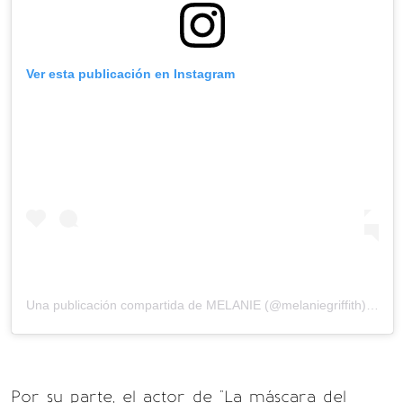
Ver esta publicación en Instagram
Una publicación compartida de
MELANIE
(@melaniegriffith) el
13 
Por su parte, el actor de "La máscara del