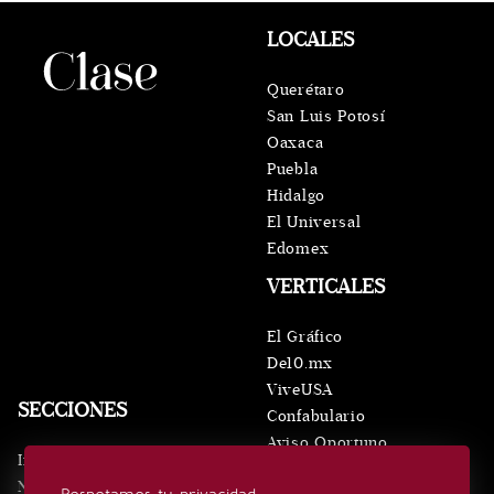
LOCALES
Querétaro
San Luis Potosí
Oaxaca
Puebla
Hidalgo
El Universal
Edomex
VERTICALES
El Gráfico
De10.mx
ViveUSA
SECCIONES
Confabulario
Aviso Oportuno
Inicio
Obituarios
Noticias