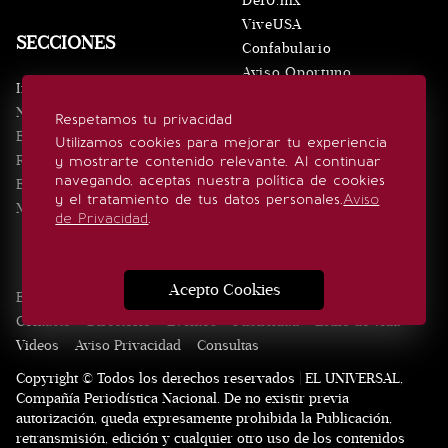
De10.mx
ViveUSA
SECCIONES
Confabulario
Aviso Oportuno
Inicio
Obituarios
Noticias
Respetamos tu privacidad
Consultas
Eventos
Utilizamos cookies para mejorar tu experiencia
Realeza
y mostrarte contenido relevante. Al continuar
SÍGUENOS
navegando, aceptas nuestra política de cookies
Estilo de vida
y el tratamiento de tus datos personales.
Aviso
Minuto x Minuto
de Privacidad
.
Acepto Cookies
Edición Impresa
Noticias
Quiénes somos
Realeza
Contacto
Directorio
Eventos
Publicidad
Estilo de vida
Videos
Aviso Privacidad
Consultas
Copyright © Todos los derechos reservados | EL UNIVERSAL,
Compañía Periodística Nacional. De no existir previa
autorización, queda expresamente prohibida la Publicación,
retransmisión, edición y cualquier otro uso de los contenidos