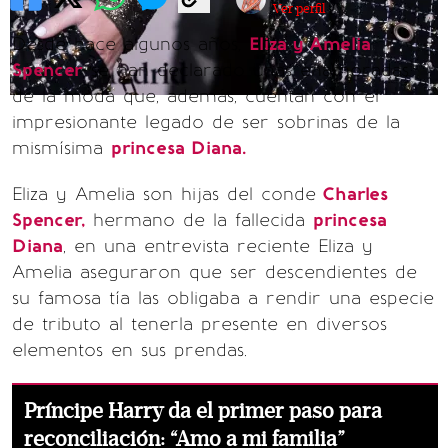
Ver perfil
Desde hace algunos años,
Eliza y Amelia
Spencer
se han declarado unas enamoradas
de la moda que, además, cuentan con el
impresionante legado de ser sobrinas de la
mismísima
princesa Diana.
Eliza y Amelia son hijas del conde
Charles
Spencer,
hermano de la fallecida
princesa
Diana
, en una entrevista reciente Eliza y
Amelia aseguraron que ser descendientes de
su famosa tía las obligaba a rendir una especie
de tributo al tenerla presente en diversos
elementos en sus prendas.
Príncipe Harry da el primer paso para
reconciliación: “Amo a mi familia”