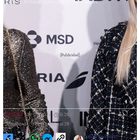
Eliza y Amelia Spencer/Getty Images.
[Publicidad]
NOTICIAS
|
19/02/2024
|
11:29
|
Actualizada
19/02/2024
11:29
Leslie Carrasco