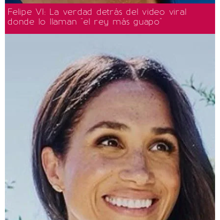
Felipe VI: La verdad detrás del video viral
donde lo llaman "el rey más guapo"