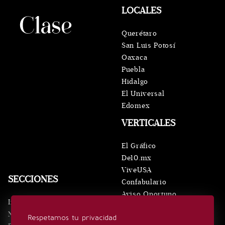
LOCALES
Querétaro
San Luis Potosí
Oaxaca
Puebla
Hidalgo
El Universal
Edomex
VERTICALES
El Gráfico
De10.mx
ViveUSA
SECCIONES
Confabulario
Aviso Oportuno
Inicio
Obituarios
Noticias
Respetamos tu privacidad
Consultas