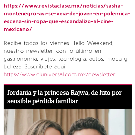
https://www.revistaclase.mx/noticias/sasha-
montenegro-asi-se-veia-de-joven-en-polemica-
escena-sin-ropa-que-escandalizo-al-cine-
mexicano/
Recibe todos los viernes Hello Weekend,
nuestro newsletter con lo último en
gastronomía, viajes, tecnología, autos, moda y
belleza. Suscríbete aquí:
https://www.eluniversal.com.mx/newsletter
Jordania y la princesa Rajwa, de luto por
sensible pérdida familiar