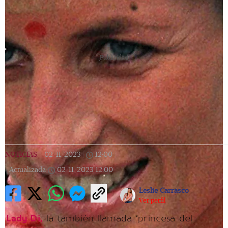
[Publicidad]
NOTICIAS
|
02/11/2023
|
12:00
|
Actualizada
02/11/2023
12:00
Leslie Carrasco
Ver perfil
Lady Di,
la también llamada ‘princesa del