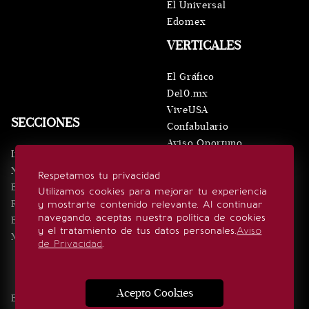
El Universal
Edomex
VERTICALES
El Gráfico
De10.mx
ViveUSA
SECCIONES
Confabulario
Aviso Oportuno
Inicio
Obituarios
Noticias
Respetamos tu privacidad
Consultas
Eventos
Utilizamos cookies para mejorar tu experiencia
Realeza
y mostrarte contenido relevante. Al continuar
SÍGUENOS
navegando, aceptas nuestra política de cookies
Estilo de vida
y el tratamiento de tus datos personales.
Aviso
Minuto x Minuto
de Privacidad
.
Acepto Cookies
Edición Impresa
Noticias
Quiénes somos
Realeza