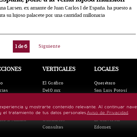
na Larsen, ex amante de Juan Carlos I de España, ha puesto a
nta su lujoso palacete por una cantidad millonaria
1
de
6
Siguiente
CCIONES
VERTICALES
LOCALES
io
El Gráfico
Querétaro
cias
De10.mx
San Luis Potosí
ntos
ViveUSA
Oaxaca
leza
Confabulario
Puebla
experiencia y mostrarte contenido relevante. Al continuar nav
lo de vida
Aviso Oportuno
Hidalgo
y el tratamiento de tus datos personales.
Aviso de Privacidad
.
uto x Minuto
Obituarios
El Universal
Consultas
Edomex