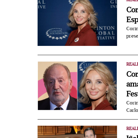
Cor
Esp
Corin
prese
REAL
Cor
ama
Fes
Corin
Carlo
REAL