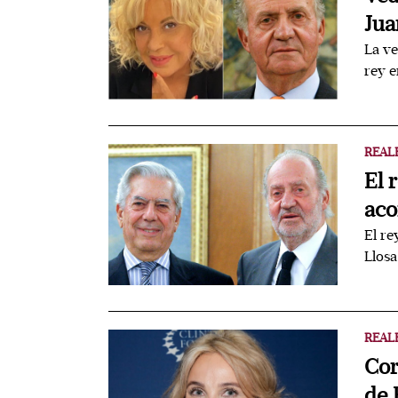
Jua
La ve
rey e
REAL
El 
aco
El re
Llosa
REAL
Cor
de 