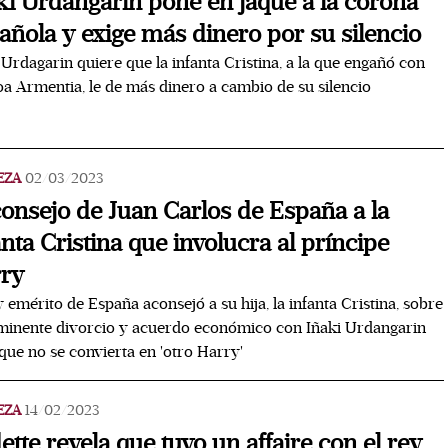
ki Urdangarin pone en jaque a la corona
añola y exige más dinero por su silencio
 Urdagarin quiere que la infanta Cristina, a la que engañó con
a Armentia, le de más dinero a cambio de su silencio
EZA
02/03/2023
consejo de Juan Carlos de España a la
anta Cristina que involucra al príncipe
ry
y emérito de España aconsejó a su hija, la infanta Cristina, sobre
minente divorcio y acuerdo económico con Iñaki Urdangarin
que no se convierta en 'otro Harry'
EZA
14/02/2023
ette revela que tuvo un affaire con el rey