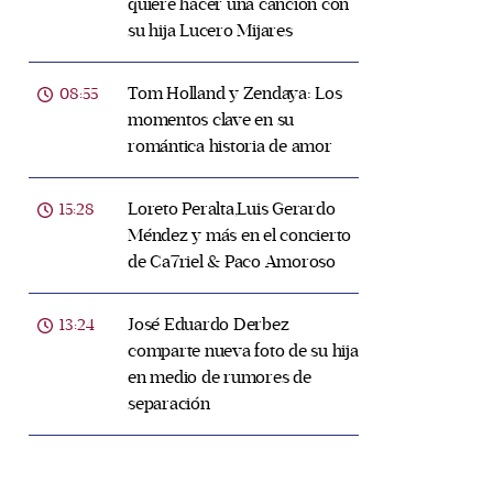
quiere hacer una canción con
su hija Lucero Mijares
Tom Holland y Zendaya: Los
08:55
momentos clave en su
romántica historia de amor
Loreto Peralta,Luis Gerardo
15:28
Méndez y más en el concierto
de Ca7riel & Paco Amoroso
José Eduardo Derbez
13:24
comparte nueva foto de su hija
en medio de rumores de
separación