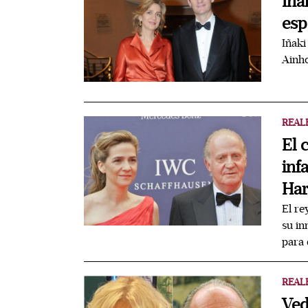
Iña
esp
Iñaki
Ainho
REAL
El 
inf
Har
El re
su in
para 
REAL
Ved