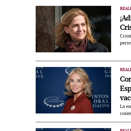
REAL
¡Ad
Cri
Crist
perte
REAL
Cor
Esp
vac
La em
conte
REAL