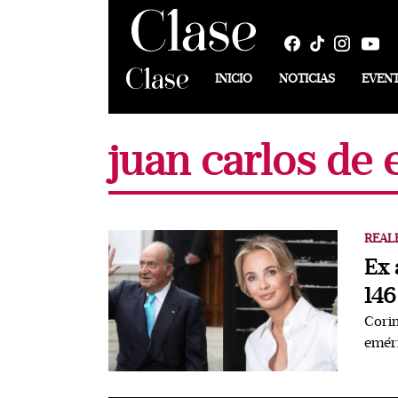
INICIO
NOTICIAS
EVEN
juan carlos de
REAL
Ex 
146
Corin
eméri