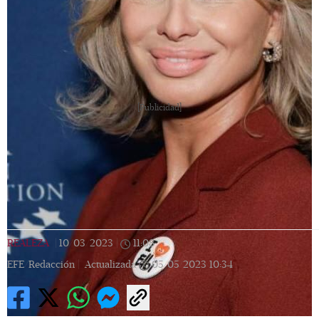
[Publicidad]
REALEZA
|
10/03/2023
|
11:08
|
EFE/Redacción |
Actualizada
05/05/2023
10:34