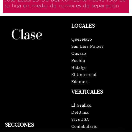
su hija en medio de rumores de separación
LOCALES
Querétaro
San Luis Potosí
Oaxaca
Puebla
Hidalgo
El Universal
Edomex
VERTICALES
El Gráfico
De10.mx
ViveUSA
SECCIONES
Confabulario