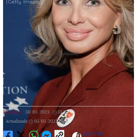
(Getty Images)
[Publicidad]
REALEZA
|
30/03/2023
|
13:52
|
Actualizada
05/05/2023
10:21
Lexy Villa