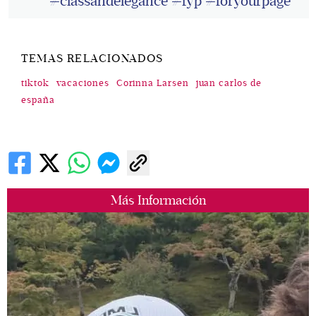
#classandelegance
#fyp
#foryourpage
TEMAS RELACIONADOS
tiktok
vacaciones
Corinna Larsen
juan carlos de
españa
Más Información