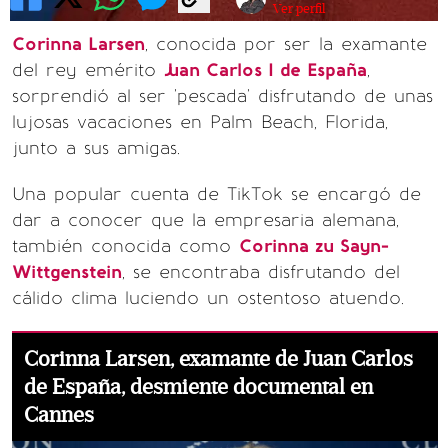
Ver perfil
Corinna Larsen
, conocida por ser la examante
del rey emérito
Juan Carlos I de España
,
sorprendió al ser 'pescada' disfrutando de unas
lujosas vacaciones en Palm Beach, Florida,
junto a sus amigas.
Una popular cuenta de TikTok se encargó de
dar a conocer que la empresaria alemana,
también conocida como
Corinna zu Sayn-
Wittgenstein
, se encontraba disfrutando del
cálido clima luciendo un ostentoso atuendo.
Corinna Larsen, examante de Juan Carlos
de España, desmiente documental en
Cannes