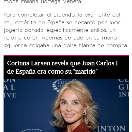
moda italiana Bottega Veneta.
Para completar el atuendo, la examante del
rey emérito de España se decantó por lucir
joyería dorada, específicamente anillos, un
reloj y collar. Además de que en su mano
izquierda colgaba una bolsa blanca de compra.
Corinna Larsen revela que Juan Carlos I
de España era como su "marido"