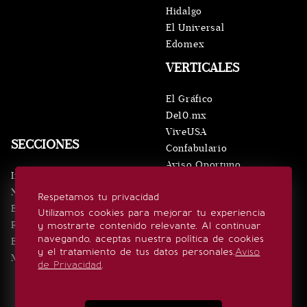
Hidalgo
El Universal
Edomex
VERTICALES
El Gráfico
De10.mx
ViveUSA
SECCIONES
Confabulario
Aviso Oportuno
Inicio
Obituarios
Noticias
Respetamos tu privacidad
Consultas
Eventos
Utilizamos cookies para mejorar tu experiencia
Realeza
y mostrarte contenido relevante. Al continuar
SÍGUENOS
navegando, aceptas nuestra política de cookies
Estilo de vida
y el tratamiento de tus datos personales.
Aviso
Minuto x Minuto
de Privacidad
.