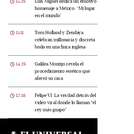
Luis Miguel dedica un emotivo
15:28
homenaje a México: “Mi lugar
en el mundo”
Tom Holland y Zendaya
15:11
celebran millonaria y discreta
boda en una finca inglesa
Galilea Montijo revela el
14:28
procedimiento estético que
afectó su cara
Felipe VI: La verdad detrás del
12:58
video viral donde lo llaman "el
rey más guapo"