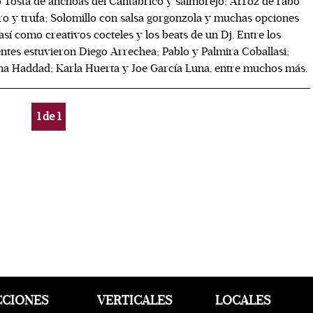
Tosta de anchoas del Cantábrico y salmorejo; Arroz de rabo
ro y trufa; Solomillo con salsa gorgonzola y muchas opciones
así como creativos cocteles y los beats de un Dj. Entre los
entes estuvieron Diego Arrechea; Pablo y Palmira Coballasi;
na Haddad; Karla Huerta y Joe García Luna, entre muchos más.
1
de
1
CCIONES
VERTICALES
LOCALES