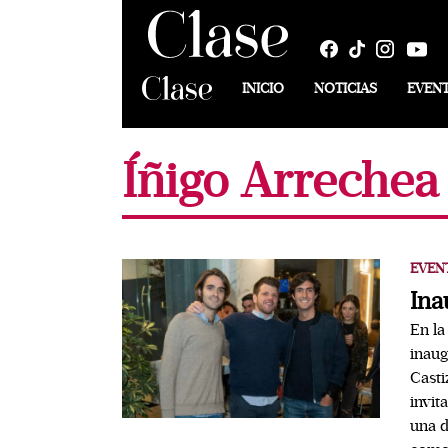
INICIO
NOTICIAS
EVEN
Íñigo Arrechea
EVEN
Ina
En la
inaug
Casti
invit
una d