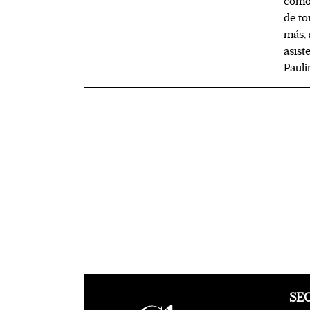
como 
de to
más, 
asist
Pauli
SE