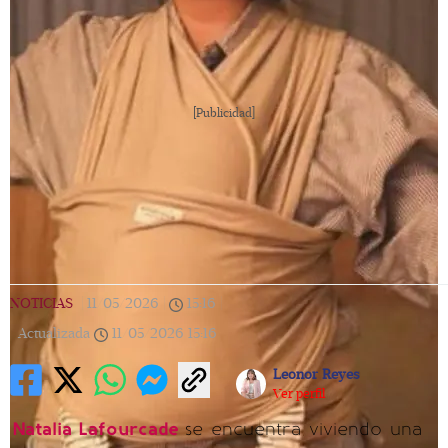
[Publicidad]
NOTICIAS
|
11/05/2026
|
15:16
|
Actualizada
11/05/2026
15:16
Leonor Reyes
Ver perfil
Natalia Lafourcade
se encuentra viviendo una