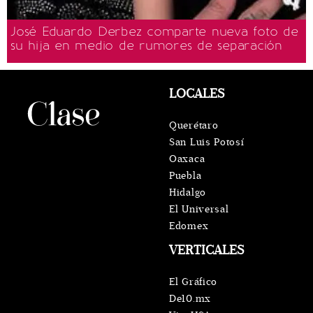
José Eduardo Derbez comparte nueva foto de
su hija en medio de rumores de separación
LOCALES
Querétaro
San Luis Potosí
Oaxaca
Puebla
Hidalgo
El Universal
Edomex
VERTICALES
El Gráfico
De10.mx