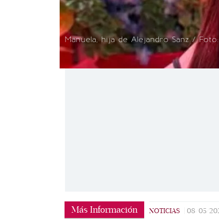
Manuela, hija de Alejandro Sanz / Foto
Más Información
NOTICIAS
|
08/05/20