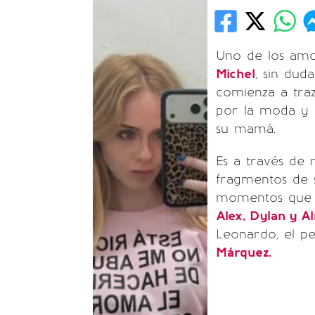
Uno de los am
Michel
, sin dud
comienza a tra
por la moda y l
su mamá.
Es a través de 
fragmentos de 
momentos que v
Alex, Dylan y A
Leonardo, el p
Márquez.