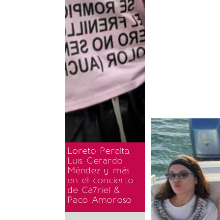
Loreto Peralta,
Luis Gerardo
Méndez y más
en el concierto
de Ca7riel &
Paco Amoroso