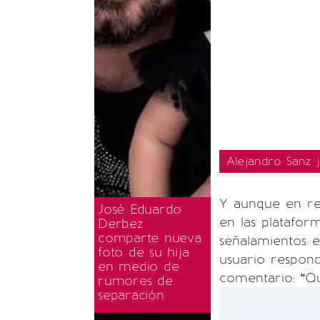
Alejandro Sanz j
Y aunque en re
José Eduardo
en las platafor
Derbez
comparte nueva
señalamientos e
foto de su hija
usuario respond
en medio de
comentario: “Que
rumores de
separación