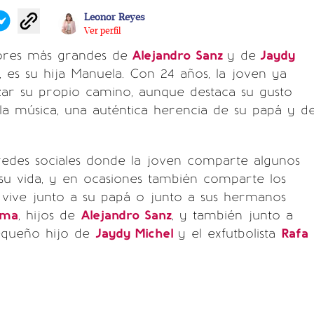
Leonor Reyes
Ver perfil
ores más grandes de
Alejandro Sanz
y de
Jaydy
a, es su hija Manuela. Con 24 años, la joven ya
zar su propio camino, aunque destaca su gusto
a música, una auténtica herencia de su papá y d
redes sociales donde la joven comparte algunos
su vida, y en ocasiones también comparte los
ive junto a su papá o junto a sus hermanos
lma
, hijos de
Alejandro Sanz
, y también junto a
equeño hijo de
Jaydy Michel
y el exfutbolista
Rafa