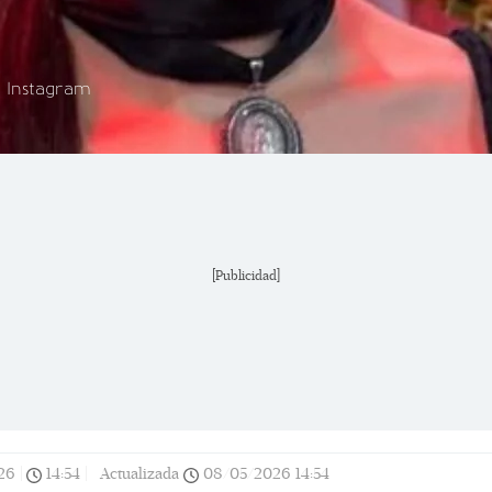
: Instagram
[Publicidad]
26
|
14:54
|
Actualizada
08/05/2026
14:54