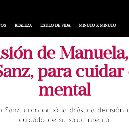
TOS
REALEZA
ESTILO DE VIDA
MINUTO X MINUTO
sión de Manuela,
anz, para cuidar
mental
 Sanz, compartió la drástica decisión
cuidado de su salud mental