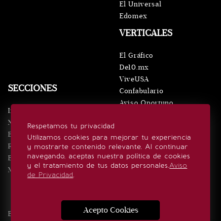
El Universal
Edomex
VERTICALES
El Gráfico
De10.mx
ViveUSA
SECCIONES
Confabulario
Aviso Oportuno
Inicio
Obituarios
Noticias
Respetamos tu privacidad
Consultas
Eventos
Utilizamos cookies para mejorar tu experiencia
Realeza
y mostrarte contenido relevante. Al continuar
SÍGUENOS
navegando, aceptas nuestra política de cookies
Estilo de vida
y el tratamiento de tus datos personales.
Aviso
Minuto x Minuto
de Privacidad
.
Acepto Cookies
Edición Impresa
Noticias
Quiénes somos
Realeza