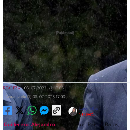
[Publicidad]
REALEZA
|
03/07/2023
|
17:03
|
Actualizada
03/07/2023
17:03
Lexy Villa
Ver perfil
Guillermo Alejandro
, rey de los Países Bajos,