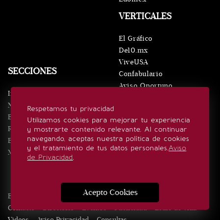
VERTICALES
El Gráfico
De10.mx
ViveUSA
SECCIONES
Confabulario
Aviso Oportuno
Inicio
Obituarios
Noticias
Respetamos tu privacidad
Consultas
Eventos
Utilizamos cookies para mejorar tu experiencia
Realeza
y mostrarte contenido relevante. Al continuar
SÍGUENOS
navegando, aceptas nuestra política de cookies
Estilo de vida
y el tratamiento de tus datos personales.
Aviso
Minuto x Minuto
de Privacidad
.
Acepto Cookies
Edición Impresa
Noticias
Quiénes somos
Realeza
Contacto
Directorio
Eventos
Publicidad
Estilo de vida
Videos
Aviso Privacidad
Consultas