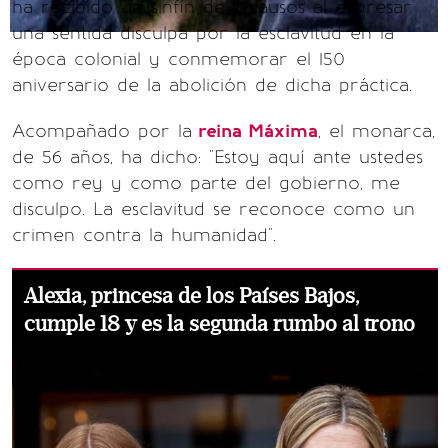
ha recibido un sinfín de aplausos al expresar
una sentida disculpa por la esclavitud en la
época colonial y conmemorar el 150
aniversario de la abolición de dicha práctica.
Acompañado por la
reina Máxima
, el monarca,
de 56 años, ha dicho: "Estoy aquí ante ustedes
como rey y como parte del gobierno, me
disculpo. La esclavitud se reconoce como un
crimen contra la humanidad".
Alexia, princesa de los Países Bajos,
cumple 18 y es la segunda rumbo al trono