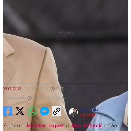
[Publicidad]
NOTICIAS
|
04/07/2025
|
18:31
|
Actualizada
04/07/2025
18:31
Lexy Villa
Ver perfil
Aunque
Jennifer Lopez
y
Ben Affleck
están