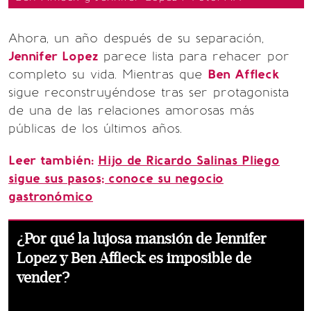
Ahora, un año después de su separación,
Jennifer Lopez
parece lista para rehacer por
completo su vida. Mientras que
Ben Affleck
sigue reconstruyéndose tras ser protagonista
de una de las relaciones amorosas más
públicas de los últimos años.
Leer también:
Hijo de Ricardo Salinas Pliego
sigue sus pasos; conoce su negocio
gastronómico
¿Por qué la lujosa mansión de Jennifer
Lopez y Ben Affleck es imposible de
vender?