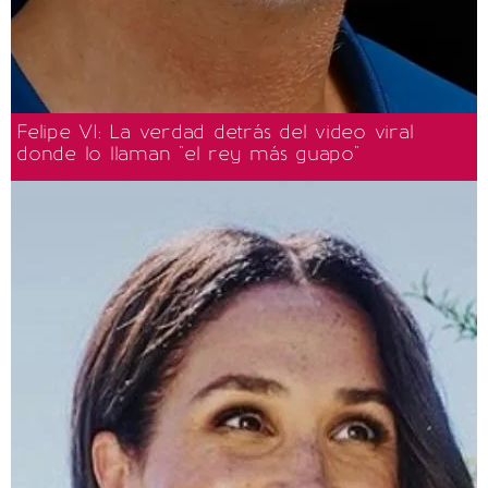
Felipe VI: La verdad detrás del video viral
donde lo llaman "el rey más guapo"