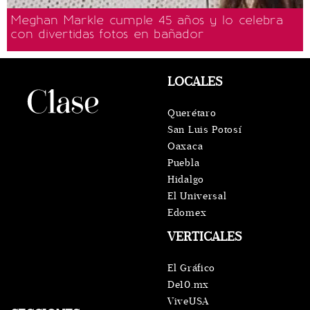
Meghan Markle cumple 45 años y lo celebra
con divertidas fotos en bañador
LOCALES
Querétaro
San Luis Potosí
Oaxaca
Puebla
Hidalgo
El Universal
Edomex
VERTICALES
El Gráfico
De10.mx
ViveUSA