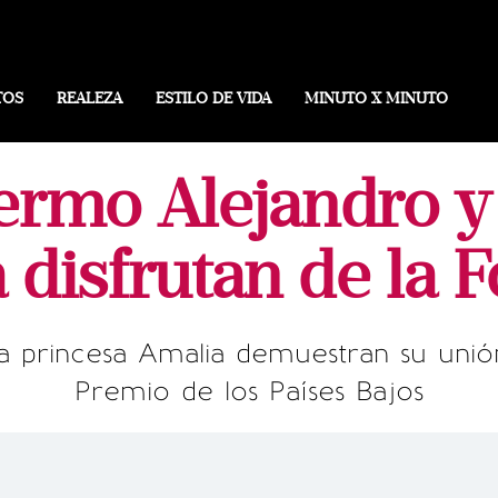
TOS
REALEZA
ESTILO DE VIDA
MINUTO X MINUTO
llermo Alejandro 
disfrutan de la 
 princesa Amalia demuestran su unión f
Premio de los Países Bajos