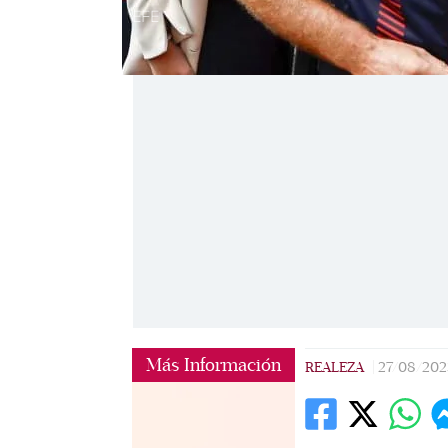
EFE
Más Información
REALEZA
|
27/08/202