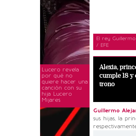
El rey Guillerm
/ EFE
Alexia, princ
Lucero revela
cumple 18 y 
por qué no
quiere hacer una
trono
canción con su
hija Lucero
Mijares
Guillermo Alej
sus hijas, la pr
respectivamente