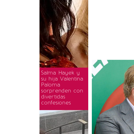
Salma Hayek y
su hija Valentina
Paloma
sorprenden con
divertidas
confesiones