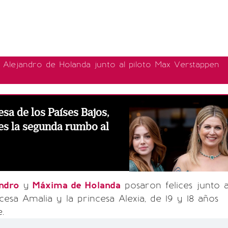
o Alejandro de Holanda junto al piloto Max Verstappen
esa de los Países Bajos,
es la segunda rumbo al
andro
y
Máxima de Holanda
posaron felices junto 
incesa Amalia y la princesa Alexia, de 19 y 18 años
.