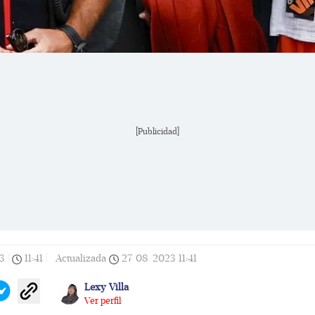
[Publicidad]
3
|
11:41
|
Actualizada
27/08/2023
11:41
Lexy Villa
Ver perfil