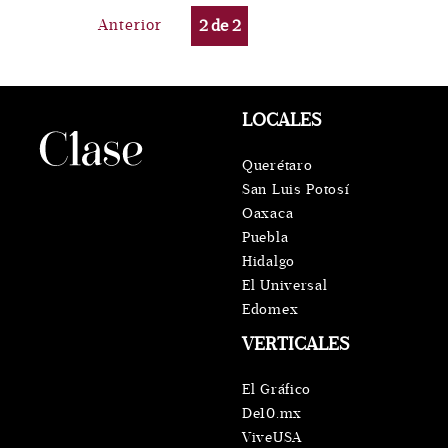
Anterior
2
de
2
LOCALES
Querétaro
San Luis Potosí
Oaxaca
Puebla
Hidalgo
El Universal
Edomex
VERTICALES
El Gráfico
De10.mx
ViveUSA