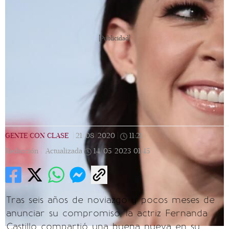
[Publicidad]
GENTE CON CLASE
|
21/08/2020
|
11:21
|
Redacción |
Actualizada
14/05/2023
01:45
Tras seis años de noviazgo y pocos meses de
anunciar su compromiso, la actriz Fernanda
Castillo compartió una buena nueva en su