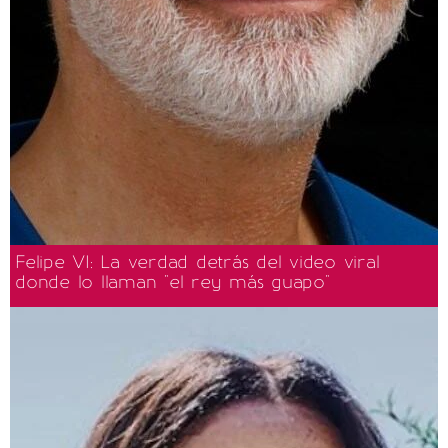
Felipe VI: La verdad detrás del video viral
donde lo llaman "el rey más guapo"