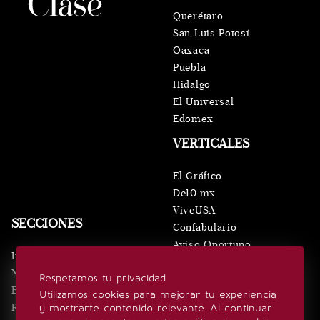
Querétaro
San Luis Potosí
Oaxaca
Puebla
Hidalgo
El Universal
Edomex
VERTICALES
El Gráfico
De10.mx
ViveUSA
SECCIONES
Confabulario
Aviso Oportuno
Inicio
Obituarios
Noticias
Respetamos tu privacidad
Consultas
Eventos
Utilizamos cookies para mejorar tu experiencia
Realeza
y mostrarte contenido relevante. Al continuar
SÍGUENOS