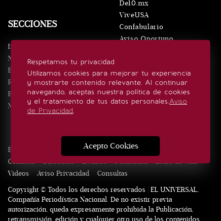
De10.mx
ViveUSA
SECCIONES
Confabulario
Aviso Oportuno
Inicio
Obituarios
Noticias
Respetamos tu privacidad
Consultas
Eventos
Utilizamos cookies para mejorar tu experiencia
Realeza
y mostrarte contenido relevante. Al continuar
SÍGUENOS
navegando, aceptas nuestra política de cookies
Estilo de vida
y el tratamiento de tus datos personales.
Aviso
Minuto x Minuto
de Privacidad
.
Acepto Cookies
Edición Impresa
Noticias
Quiénes somos
Realeza
Contacto
Directorio
Eventos
Publicidad
Estilo de vida
Videos
Aviso Privacidad
Consultas
Copyright © Todos los derechos reservados | EL UNIVERSAL,
Compañía Periodística Nacional. De no existir previa
autorización, queda expresamente prohibida la Publicación,
retransmisión, edición y cualquier otro uso de los contenidos