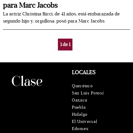
para Marc Jacobs
La actriz Christina Ricci, de 41 años, está embarazada de
segundo hijo y, orgullosa, posó para Marc Jacobs
1
de
1
LOCALES
Querétaro
San Luis Potosí
Oaxaca
Puebla
Hidalgo
El Universal
Edomex