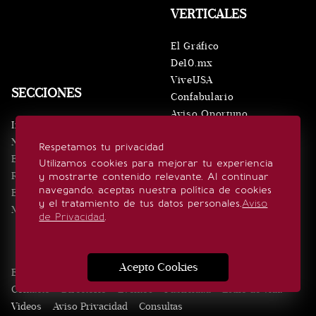
VERTICALES
El Gráfico
De10.mx
ViveUSA
SECCIONES
Confabulario
Aviso Oportuno
Inicio
Obituarios
Noticias
Respetamos tu privacidad
Consultas
Eventos
Utilizamos cookies para mejorar tu experiencia
Realeza
y mostrarte contenido relevante. Al continuar
SÍGUENOS
navegando, aceptas nuestra política de cookies
Estilo de vida
y el tratamiento de tus datos personales.
Aviso
Minuto x Minuto
de Privacidad
.
Acepto Cookies
Edición Impresa
Noticias
Quiénes somos
Realeza
Contacto
Directorio
Eventos
Publicidad
Estilo de vida
Videos
Aviso Privacidad
Consultas