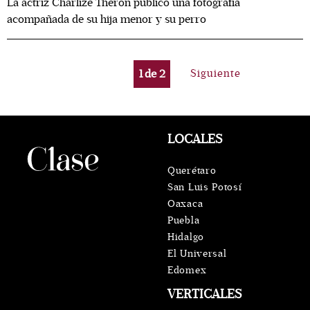
La actriz Charlize Theron publicó una fotografía
acompañada de su hija menor y su perro
1
de
2
Siguiente
LOCALES
Querétaro
San Luis Potosí
Oaxaca
Puebla
Hidalgo
El Universal
Edomex
VERTICALES