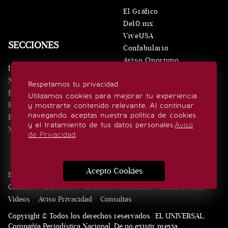
El Gráfico
De10.mx
ViveUSA
SECCIONES
Confabulario
Aviso Oportuno
Inicio
Obituarios
Noticias
Respetamos tu privacidad
Consultas
Eventos
Utilizamos cookies para mejorar tu experiencia
Realeza
y mostrarte contenido relevante. Al continuar
SÍGUENOS
navegando, aceptas nuestra política de cookies
Estilo de vida
y el tratamiento de tus datos personales.
Aviso
Minuto x Minuto
de Privacidad
.
Acepto Cookies
Edición Impresa
Noticias
Quiénes somos
Realeza
Contacto
Directorio
Eventos
Publicidad
Estilo de vida
Videos
Aviso Privacidad
Consultas
Copyright © Todos los derechos reservados | EL UNIVERSAL,
Compañía Periodística Nacional. De no existir previa