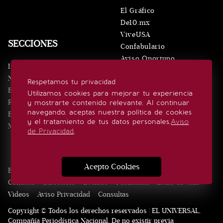
El Gráfico
De10.mx
ViveUSA
SECCIONES
Confabulario
Aviso Oportuno
Inicio
Obituarios
Noticias
Respetamos tu privacidad
Consultas
Eventos
Utilizamos cookies para mejorar tu experiencia
Realeza
y mostrarte contenido relevante. Al continuar
SÍGUENOS
navegando, aceptas nuestra política de cookies
Estilo de vida
y el tratamiento de tus datos personales.
Aviso
Minuto x Minuto
de Privacidad
.
Acepto Cookies
Edición Impresa
Noticias
Quiénes somos
Realeza
Contacto
Directorio
Eventos
Publicidad
Estilo de vida
Videos
Aviso Privacidad
Consultas
Copyright © Todos los derechos reservados | EL UNIVERSAL,
Compañía Periodística Nacional. De no existir previa