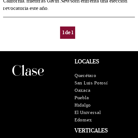
California, mientras Gavin Newsom enfrenta una elección
revocatoria este año.
1
de
1
LOCALES
Querétaro
San Luis Potosí
Oaxaca
Puebla
Hidalgo
El Universal
Edomex
VERTICALES