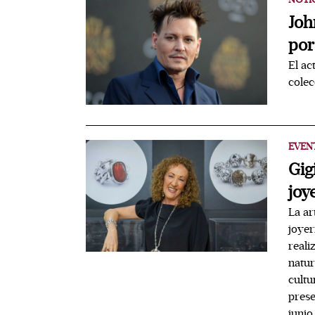
Joh
por
El ac
colec
EVEN
Gig
joy
La ar
joyer
reali
natur
cultu
prese
junio