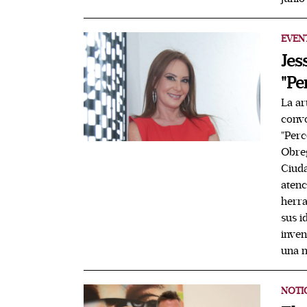
EVEN
Jes
"Pe
La ar
convo
"Perc
Obreg
Ciuda
atenc
herra
sus i
inven
una n
NOTI