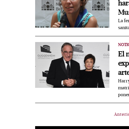
har
Mu
La fe
sanit
NOTI
El 
exp
art
Harry
matri
poner
Anteri