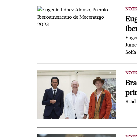
NOTI
Eug
Ibe
Eugen
Jumex
Sofía
NOTI
Bra
pri
Brad 
NOTI