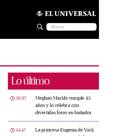
Lo último
Meghan Markle cumple 45
18:07
años y lo celebra con
divertidas fotos en bañador
La princesa Eugenia de York
14:47