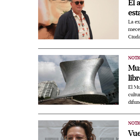
El 
est
La ex
mecen
Ciud
NOTI
Mus
lib
El Mu
cultu
difun
NOTI
Vue