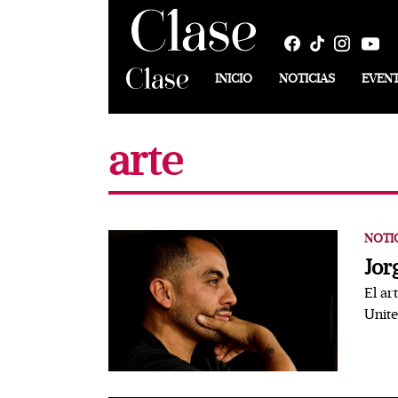
INICIO
NOTICIAS
EVEN
arte
NOTI
Jor
El ar
Unit