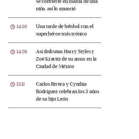
se convierte en mamá de una
niña, así lo anunció
Una tarde de béisbol con el
14:30
superhéroe más icónico
Así disfrutan Harry Styles y
14:20
Zoë Kravitz de su amor en la
Ciudad de México
Carlos Rivera y Cynthia
13:11
Rodríguez celebran los 3 años
de su hijo León