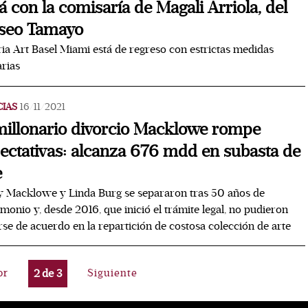
á con la comisaría de Magali Arriola, del
seo Tamayo
ria Art Basel Miami está de regreso con estrictas medidas
arias
CIAS
16/11/2021
millonario divorcio Macklowe rompe
ectativas: alcanza 676 mdd en subasta de
e
 Macklowe y Linda Burg se separaron tras 50 años de
monio y, desde 2016, que inició el trámite legal, no pudieron
se de acuerdo en la repartición de costosa colección de arte
or
2
de
3
Siguiente