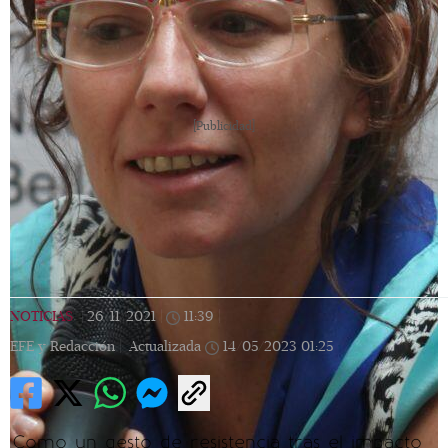
[Publicidad]
NOTICIAS
|
26/11/2021
|
11:39
|
EFE y Redacción |
Actualizada
14/05/2023
01:25
Como un gesto de resistencia tras el impacto