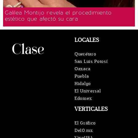
Galilea Montijo revela el procedimiento
estético que afectó su cara
LOCALES
Querétaro
San Luis Potosí
Oaxaca
Puebla
Hidalgo
El Universal
Edomex
VERTICALES
El Gráfico
De10.mx
ViveUSA