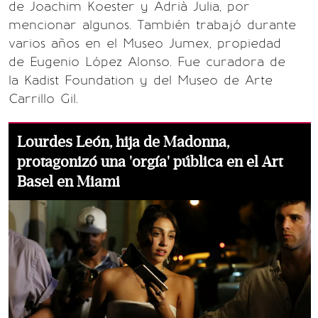
de Joachim Koester y Adrià Julia, por
mencionar algunos. También trabajó durante
varios años en el Museo Jumex, propiedad
de Eugenio López Alonso. Fue curadora de
la Kadist Foundation y del Museo de Arte
Carrillo Gil.
Lourdes León, hija de Madonna,
protagonizó una 'orgía' pública en el Art
Basel en Miami