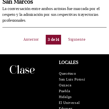
San Marcos
La conversación entre ambos artistas fue marcada por el
respeto y la admiración por sus respectivas trayectorias
profesionales.
Anterior
3
de
14
Siguiente
LOCALES
Querétaro
San Luis Potosí
Oaxaca
Puebla
Hidalgo
El Universal
Edomex