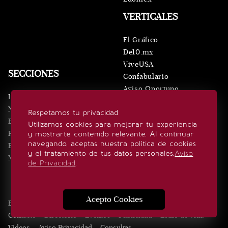
VERTICALES
El Gráfico
De10.mx
ViveUSA
SECCIONES
Confabulario
Aviso Oportuno
Inicio
Obituarios
Noticias
Respetamos tu privacidad
Consultas
Eventos
Utilizamos cookies para mejorar tu experiencia
Realeza
y mostrarte contenido relevante. Al continuar
SÍGUENOS
navegando, aceptas nuestra política de cookies
Estilo de vida
y el tratamiento de tus datos personales.
Aviso
Minuto x Minuto
de Privacidad
.
Acepto Cookies
Edición Impresa
Noticias
Quiénes somos
Realeza
Contacto
Directorio
Eventos
Publicidad
Estilo de vida
Videos
Aviso Privacidad
Consultas