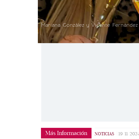
Mariana González y Vicente Fernández J
Más Información
NOTICIAS
|
19/11/202