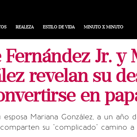
TOS
REALEZA
ESTILO DE VIDA
MINUTO X MINUTO
 Fernández Jr. y
lez revelan su de
onvertirse en pap
u esposa Mariana González, a un año d
comparten su "complicado" camino a 