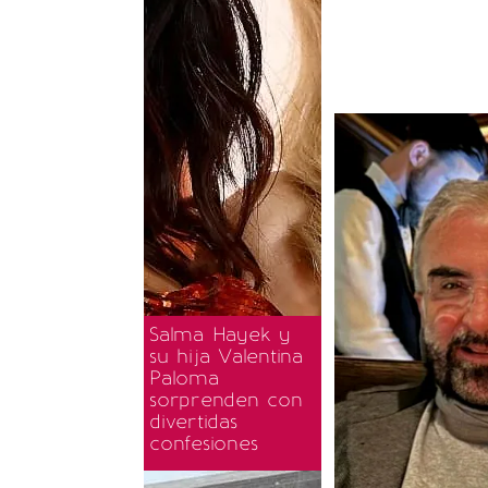
Salma Hayek y
su hija Valentina
Paloma
sorprenden con
divertidas
confesiones