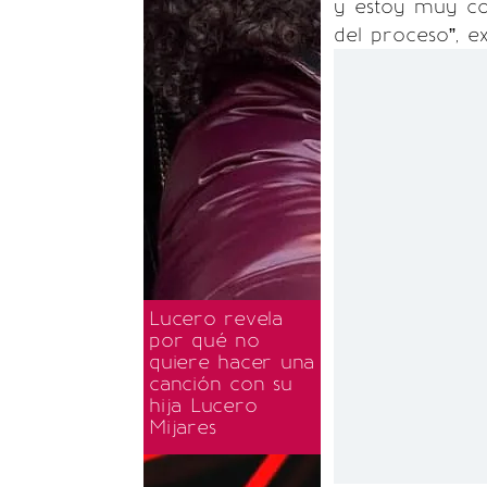
y estoy muy co
del proceso”, 
Lucero revela
por qué no
quiere hacer una
canción con su
hija Lucero
Mijares