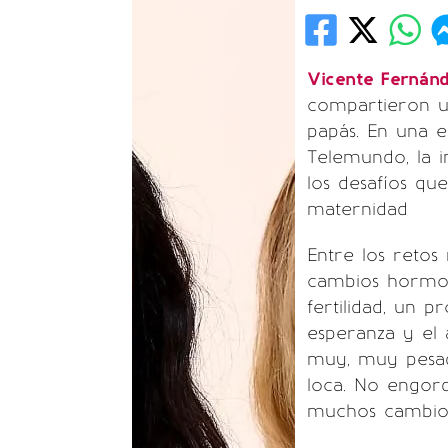
Vicente Fernánd
compartieron u
papás. En una e
Telemundo, la i
los desafíos qu
maternidad
Entre los retos 
cambios hormon
fertilidad, un 
esperanza y el 
muy, muy pesad
loca. No engord
muchos cambios