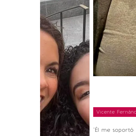
Vicente Fernánd
"Él me soportó y