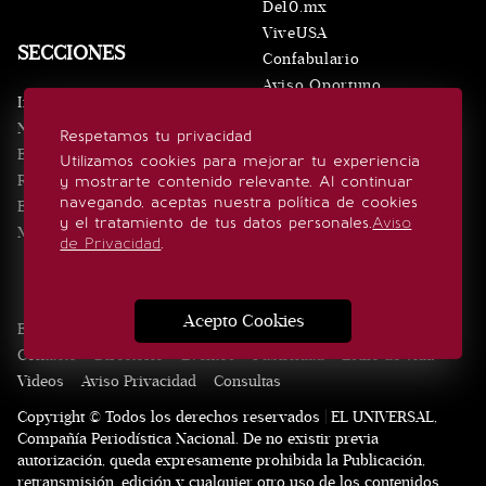
De10.mx
ViveUSA
SECCIONES
Confabulario
Aviso Oportuno
Inicio
Obituarios
Noticias
Respetamos tu privacidad
Consultas
Eventos
Utilizamos cookies para mejorar tu experiencia
Realeza
y mostrarte contenido relevante. Al continuar
SÍGUENOS
navegando, aceptas nuestra política de cookies
Estilo de vida
y el tratamiento de tus datos personales.
Aviso
Minuto x Minuto
de Privacidad
.
Acepto Cookies
Edición Impresa
Noticias
Quiénes somos
Realeza
Contacto
Directorio
Eventos
Publicidad
Estilo de vida
Videos
Aviso Privacidad
Consultas
Copyright © Todos los derechos reservados | EL UNIVERSAL,
Compañía Periodística Nacional. De no existir previa
autorización, queda expresamente prohibida la Publicación,
retransmisión, edición y cualquier otro uso de los contenidos