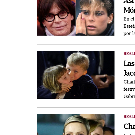
Así
Món
En el
Estef
por l
REAL
Las
Jac
Charl
festi
Gabri
REAL
Cha