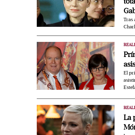
tot
Gab
Tras 
Charl
REAL
Prí
asi
El pr
asist
Estef
REAL
La 
Món