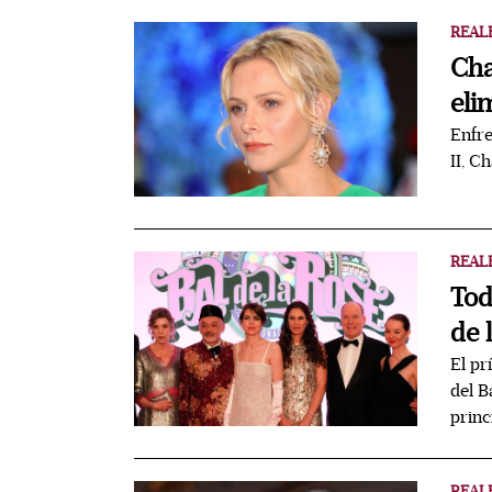
REAL
Cha
eli
Enfre
II, C
REAL
Tod
de 
El pr
del B
prin
REAL