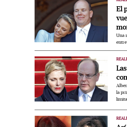
El 
vue
mon
Una r
entre
REAL
Las
com
Alber
la pr
limit
REAL