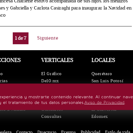
incesa Charlene estuvo acompañada de sus hijos, los mellizos
es y Gabriella y Carlota Casiraghi para inaugurar la Navidad en
co
1
de
7
Siguiente
CCIONES
VERTICALES
LOCALES
io
El Gráfico
Querétaro
cias
De10.mx
San Luis Potosí
ntos
ViveUSA
Oaxaca
leza
Confabulario
Puebla
experiencia y mostrarte contenido relevante. Al continuar nav
lo de vida
Aviso Oportuno
Hidalgo
y el tratamiento de tus datos personales.
Aviso de Privacidad
.
uto x Minuto
Obituarios
El Universal
Consultas
Edomex
ealeza
Contacto
Directorio
Eventos
Publicidad
Estilo de vida