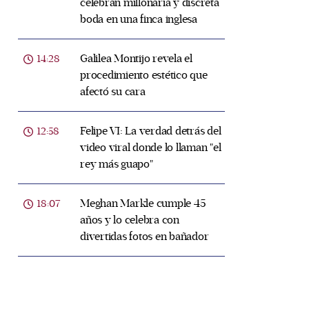
celebran millonaria y discreta
boda en una finca inglesa
Galilea Montijo revela el
14:28
procedimiento estético que
afectó su cara
Felipe VI: La verdad detrás del
12:58
video viral donde lo llaman "el
rey más guapo"
Meghan Markle cumple 45
18:07
años y lo celebra con
divertidas fotos en bañador