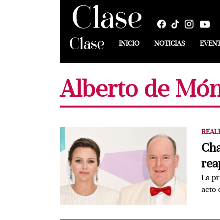
INICIO
NOTICIAS
EVEN
Alberto de Mó
REAL
Cha
rea
La pr
acto 