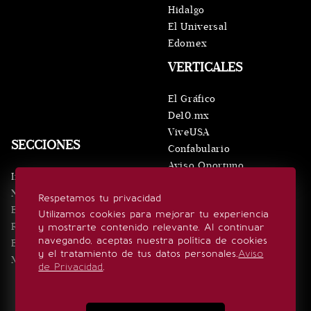
Hidalgo
El Universal
Edomex
VERTICALES
El Gráfico
De10.mx
ViveUSA
SECCIONES
Confabulario
Aviso Oportuno
Inicio
Obituarios
Noticias
Respetamos tu privacidad
Consultas
Eventos
Utilizamos cookies para mejorar tu experiencia
Realeza
y mostrarte contenido relevante. Al continuar
SÍGUENOS
navegando, aceptas nuestra política de cookies
Estilo de vida
y el tratamiento de tus datos personales.
Aviso
Minuto x Minuto
de Privacidad
.