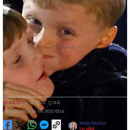
[Publicidad]
REALEZA
|
27/01/2023
|
11:11
|
Actualizada
14/05/2023
01:14
Jatziri Sánchez
Ver perfil