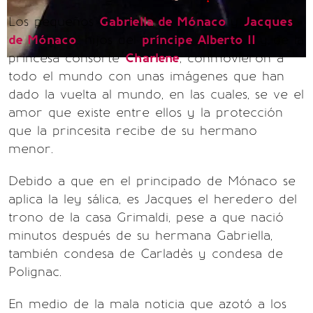
Los pequeños
Gabriella de Mónaco
y
Jacques
de Mónaco
, hijos del
príncipe Alberto II
y de la
princesa consorte
Charlene
, conmovieron a
todo el mundo con unas imágenes que han
dado la vuelta al mundo, en las cuales, se ve el
amor que existe entre ellos y la protección
que la princesita recibe de su hermano
menor.
Debido a que en el principado de Mónaco se
aplica la ley sálica, es Jacques el heredero del
trono de la casa Grimaldi, pese a que nació
minutos después de su hermana Gabriella,
también condesa de Carladès y condesa de
Polignac.
En medio de la mala noticia que azotó a los