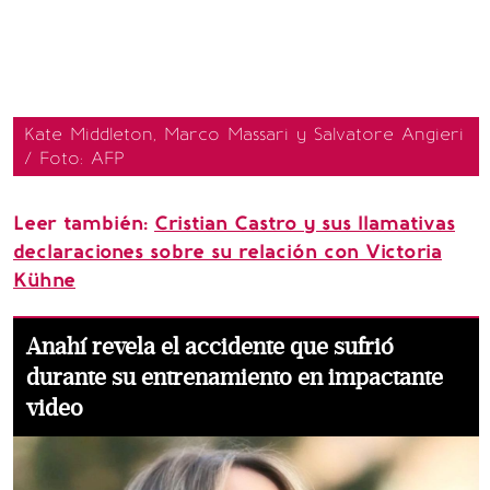
Kate Middleton, Marco Massari y Salvatore Angieri
/ Foto: AFP
Leer también:
Cristian Castro y sus llamativas
declaraciones sobre su relación con Victoria
Kühne
Anahí revela el accidente que sufrió
durante su entrenamiento en impactante
video