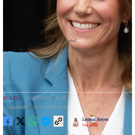
[Publicidad]
REALEZA
|
13/05/2026
|
14:45
|
Actualizada
13/05/2026
14:45
Leonor Reyes
Ver perfil