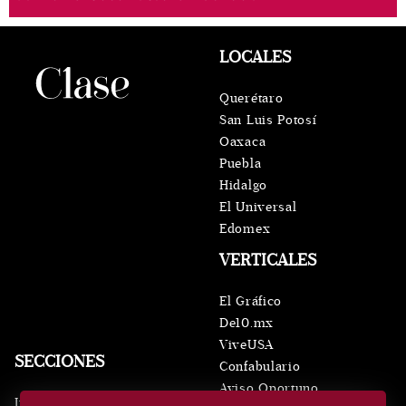
LOCALES
Querétaro
San Luis Potosí
Oaxaca
Puebla
Hidalgo
El Universal
Edomex
VERTICALES
El Gráfico
De10.mx
ViveUSA
SECCIONES
Confabulario
Aviso Oportuno
Inicio