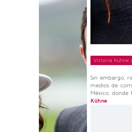
Victoria Kühne y
Sin embargo, r
medios de comu
México, donde 
Kühne
.