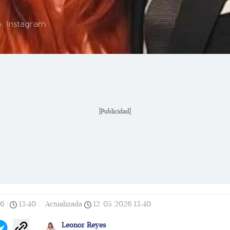
o: Instagram
[Publicidad]
26
|
13:40
|
Actualizada
12/05/2026
13:40
Leonor Reyes