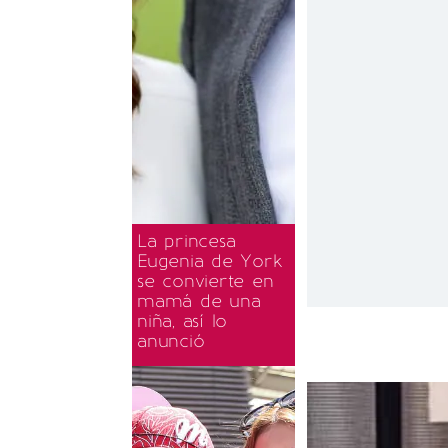
La princesa
Eugenia de York
se convierte en
mamá de una
niña, así lo
anunció