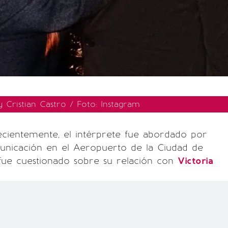
 Cristian Castro / Foto: Instagram
ecientemente, el intérprete fue abordado por
nicación en el Aeropuerto de la Ciudad de
fue cuestionado sobre su relación con
Victoria