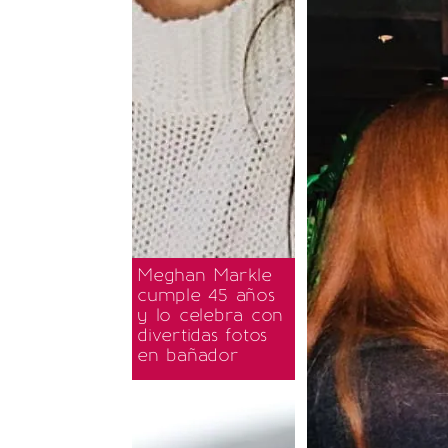
Meghan Markle
cumple 45 años
y lo celebra con
divertidas fotos
en bañador