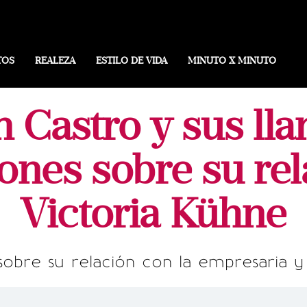
TOS
REALEZA
ESTILO DE VIDA
MINUTO X MINUTO
n Castro y sus ll
ones sobre su re
Victoria Kühne
 sobre su relación con la empresaria y 