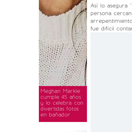
Así lo asegura 
persona cercana
arrepentimiento
fue difícil cont
Meghan Markle
cumple 45 años
y lo celebra con
divertidas fotos
en bañador