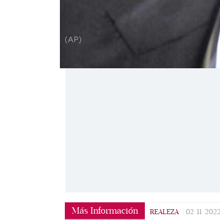
(AP)
Más Información
REALEZA
|
02/11/202