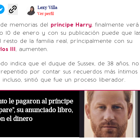
Lexy Villa
Ver perfil
ro de memorias del
príncipe Harry
, finalmente verá
mo 10 de enero y con su publicación puede que la
l resto de la familia real, príncipalmente con su
los III
, aumenten.
do indica que el duque de Sussex, de 38 años, no
rrepentido por contar sus recuerdos más íntimos
 incluso, sintió que fue un proceso liberador.
to le pagaron al príncipe
pare", su anunciado libro,
on el dinero