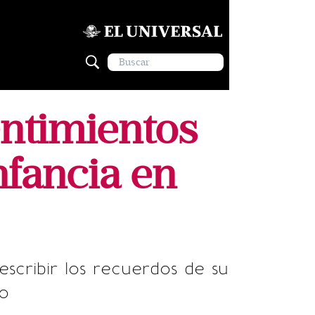
entimientos
nfancia en
scribir los recuerdos de su
ro