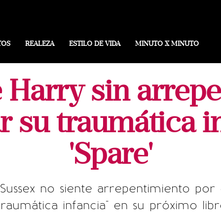
TOS
REALEZA
ESTILO DE VIDA
MINUTO X MINUTO
e Harry sin arrep
r su traumática i
'Spare'
ussex no siente arrepentimiento por e
traumática infancia" en su próximo lib