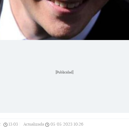
[Publicidad]
2
|
13:03
|
Actualizada
05/05/2023
10:26