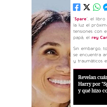
"
Spare
", el lib
la luz el próxi
tensiones con e
papá, el
rey Car
Sin embargo, to
se encuentra a
y traumáticos e
Revelan cuán
Harry por "S
y qué hizo c