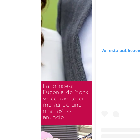
Ver esta publicac
La princesa
Eugenia de York
se convierte en
mamá de una
niña, así lo
anunció