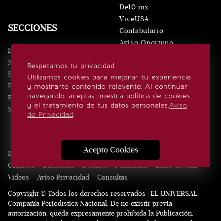
De10.mx
ViveUSA
SECCIONES
Confabulario
Aviso Oportuno
Inicio
Obituarios
Noticias
Respetamos tu privacidad
Consultas
Eventos
Utilizamos cookies para mejorar tu experiencia
Realeza
y mostrarte contenido relevante. Al continuar
SÍGUENOS
navegando, aceptas nuestra política de cookies
Estilo de vida
y el tratamiento de tus datos personales.
Aviso
Minuto x Minuto
de Privacidad
.
Acepto Cookies
Edición Impresa
Noticias
Quiénes somos
Realeza
Contacto
Directorio
Eventos
Publicidad
Estilo de vida
Videos
Aviso Privacidad
Consultas
Copyright © Todos los derechos reservados | EL UNIVERSAL,
Compañía Periodística Nacional. De no existir previa
autorización, queda expresamente prohibida la Publicación,