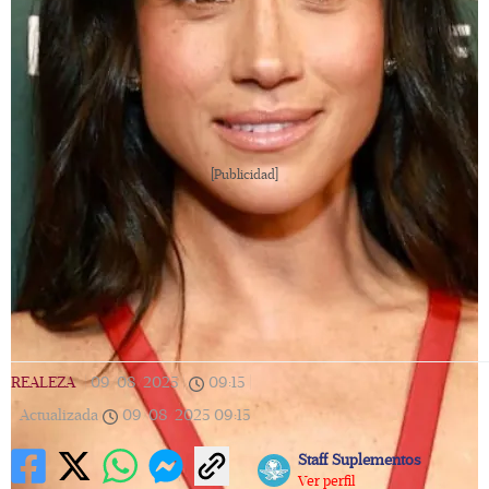
[Publicidad]
REALEZA
|
09/08/2025
|
09:15
|
Actualizada
09/08/2025
09:15
Staff Suplementos
Ver perfil