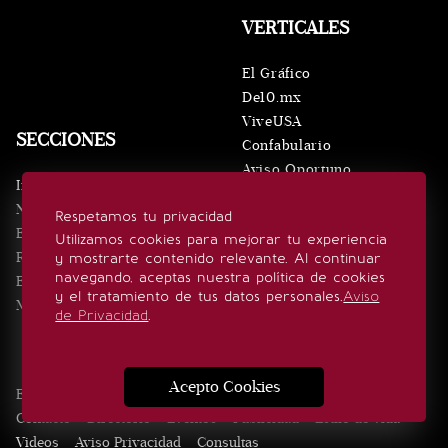
VERTICALES
El Gráfico
De10.mx
ViveUSA
SECCIONES
Confabulario
Aviso Oportuno
Inicio
Obituarios
Noticias
Respetamos tu privacidad
Consultas
Eventos
Utilizamos cookies para mejorar tu experiencia
Realeza
y mostrarte contenido relevante. Al continuar
SÍGUENOS
navegando, aceptas nuestra política de cookies
Estilo de vida
y el tratamiento de tus datos personales.
Aviso
Minuto x Minuto
de Privacidad
.
Acepto Cookies
Edición Impresa
Noticias
Quiénes somos
Realeza
Contacto
Directorio
Eventos
Publicidad
Estilo de vida
Videos
Aviso Privacidad
Consultas