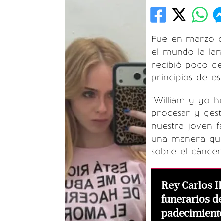
Fue en marzo 
el mundo la lam
recibió poco de
principios de es
"William y yo 
procesar y gest
nuestra joven f
una manera que
sobre el cáncer
Rey Carlos II
funerarios d
padecimiento