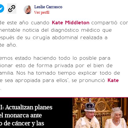
Leslie Carrasco
Ver perfil
de este año cuando
Kate Middleton
compartió co
entable noticia del diagnóstico médico que
spués de su cirugía abdominal realizada a
te año.
hemos estado haciendo todo lo posible para
ionar esto de forma privada por el bien de
amilia. Nos ha tomado tiempo explicar todo de
 sea apropiada para ellos", se pronunció
Kate
.
I: Actualizan planes
el monarca ante
 de cáncer y las