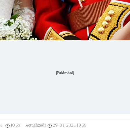
[Publicidad]
24
|
10:58
|
Actualizada
29/04/2024
10:58