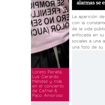
alarmas se 
La aparición de
con la constant
de la vida públ
enfocada en su
sociales a una 
una foto de su
Loreto Peralta,
Luis Gerardo
Méndez y más
en el concierto
de Ca7riel &
Paco Amoroso