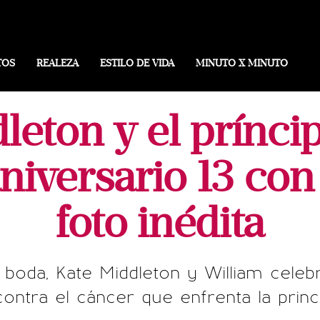
TOS
REALEZA
ESTILO DE VIDA
MINUTO X MINUTO
leton y el prínci
niversario 13 co
foto inédita
 boda, Kate Middleton y William celeb
contra el cáncer que enfrenta la princ