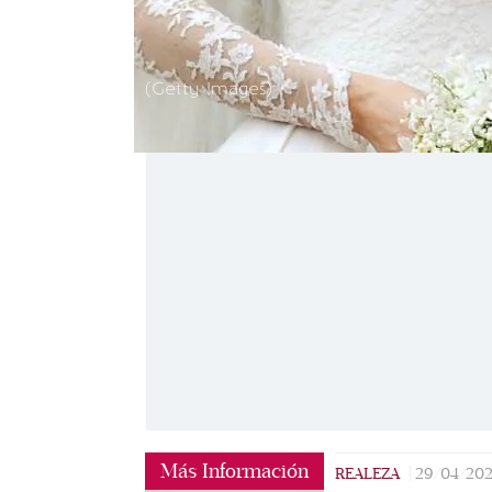
(Getty Images)
Más Información
REALEZA
|
29/04/20