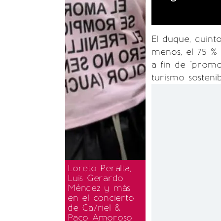
El duque, quinto
menos, el 75 % 
a fin de "promo
turismo sostenib
Loreto Peralta,
Luis Gerardo
Méndez y más
en el concierto
de Ca7riel &
Paco Amoroso