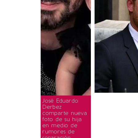
José Eduardo
Derbez
comparte nueva
foto de su hija
en medio de
rumores de
separación