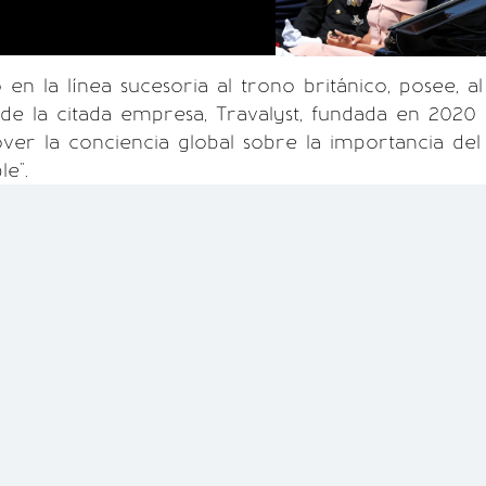
 en la línea sucesoria al trono británico, posee, al
de la citada empresa, Travalyst, fundada en 2020
ver la conciencia global sobre la importancia del
le".