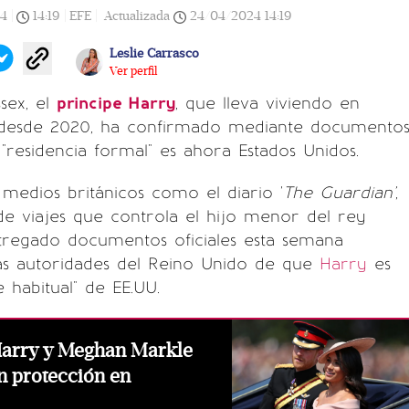
24
|
14:19
|
EFE |
Actualizada
24/04/2024
14:19
Leslie Carrasco
Ver perfil
sex, el
principe Harry
, que lleva viviendo en
 desde 2020, ha confirmado mediante documento
 "residencia formal" es ahora Estados Unidos.
edios británicos como el diario '
The Guardian'
,
e viajes que controla el hijo menor del rey
ntregado documentos oficiales esta semana
as autoridades del Reino Unido de que
Harry
es
 habitual" de EE.UU.
Harry y Meghan Markle
n protección en