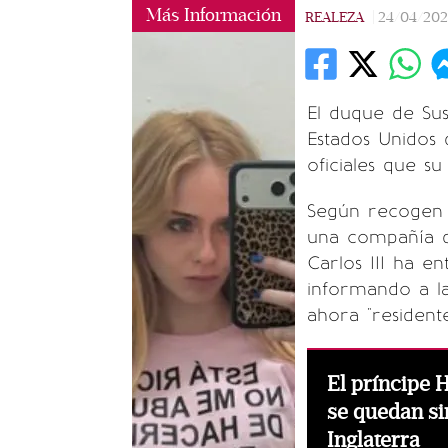
Más Información
REALEZA
|
24/04/20
El duque de Sus
Estados Unidos
oficiales que su
Según recogen m
una compañía d
Carlos III ha e
informando a l
ahora "residente
El príncipe 
se quedan si
Inglaterra