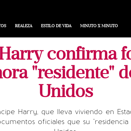
TOS
REALEZA
ESTILO DE VIDA
MINUTO X MINUTO
e Harry confirma 
ora "residente" 
Unidos
ncipe Harry, que lleva viviendo en Es
umentos oficiales que su "residencia 