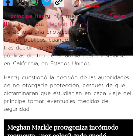
Ver perfil
El
príncipe Harry
, hijo menor del rey
Carlos
III
, y su esposa
Meghan Markle,
perdieron el
derecho a una protección sistemática, con
fondos públicos, cuando visiten Reino Unido,
tras decidir en 2020 poner fin a sus funciones
públicas dentro de la familia real e instalarse
en California, en Estados Unidos.
Harry cuestionó la decisión de las autoridades
de no otorgarle protección, después de que
dictaminaran que estudiarían en cada viaje del
príncipe tomar eventuales medidas de
seguridad.
Meghan Markle protagoniza incómodo