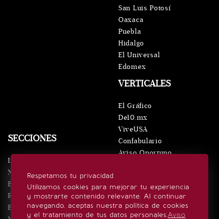
San Luis Potosí
Oaxaca
Puebla
Hidalgo
El Universal
Edomex
VERTICALES
El Gráfico
De10.mx
ViveUSA
SECCIONES
Confabulario
Aviso Oportuno
Inicio
Obituarios
Noticias
Respetamos tu privacidad
Consultas
Eventos
Utilizamos cookies para mejorar tu experiencia
Realeza
y mostrarte contenido relevante. Al continuar
SÍGUENOS
navegando, aceptas nuestra política de cookies
Estilo de vida
y el tratamiento de tus datos personales.
Aviso