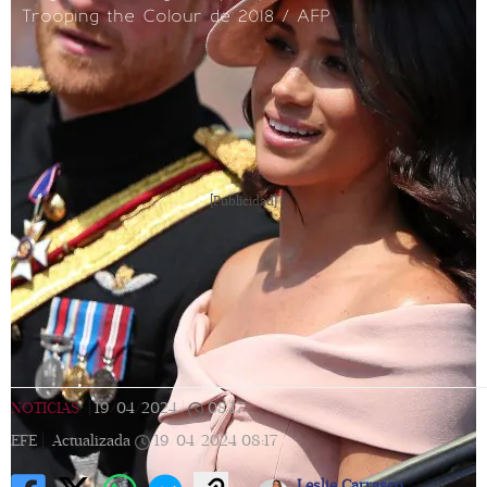
Trooping the Colour de 2018 / AFP
[Publicidad]
NOTICIAS
|
19/04/2024
|
08:17
|
EFE |
Actualizada
19/04/2024
08:17
Leslie Carrasco