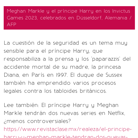
Meghan Markle y el príncipe Harry en los Invictus
Games 2023, celebrados en Düsseldorf, Alemania /
AFP
La cuestión de la seguridad es un tema muy
sensible para el príncipe Harry, que
responsabiliza a la prensa y los 'paparazzis' del
accidente mortal de su madre, la princesa
Diana, en París en 1997. El duque de Sussex
también ha emprendido varios procesos
legales contra los tabloides británicos.
Lee también: El príncipe Harry y Meghan
Markle tendrán dos nuevas series en Netflix,
¿menos controversiales?
https://www.revistaclase.mx/realeza/el-principe-
harry-y-meghan-markle-tendran-dos-nuevas-