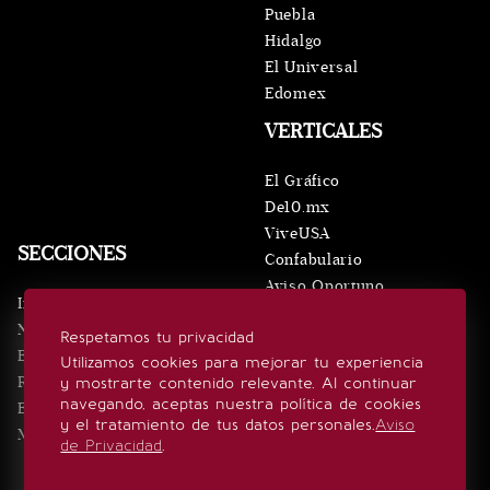
Puebla
Hidalgo
El Universal
Edomex
VERTICALES
El Gráfico
De10.mx
ViveUSA
SECCIONES
Confabulario
Aviso Oportuno
Inicio
Obituarios
Noticias
Respetamos tu privacidad
Consultas
Eventos
Utilizamos cookies para mejorar tu experiencia
Realeza
y mostrarte contenido relevante. Al continuar
SÍGUENOS
navegando, aceptas nuestra política de cookies
Estilo de vida
y el tratamiento de tus datos personales.
Aviso
Minuto x Minuto
de Privacidad
.