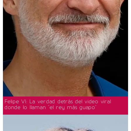
Felipe VI: La verdad detrás del video viral
donde lo llaman "el rey más guapo"