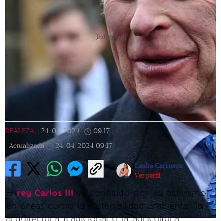
[Publicidad]
REALEZA
|
24/04/2024
|
09:17
|
Actualizada
24/04/2024
09:17
Leslie Carrasco
Ver perfil
El
rey Carlos III
es conocido por su activismo
en áreas como la sostenibilidad ambiental, la
arquitectura tradicional y la agricultura