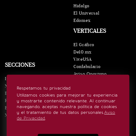
Hidalgo
El Universal
Edomex
VERTICALES
El Gráfico
De10.mx
ViveUSA
SECCIONES
Confabulario
Aviso Oportuno
Inicio
Obituarios
Noticias
Respetamos tu privacidad
Consultas
Eventos
Utilizamos cookies para mejorar tu experiencia
Realeza
y mostrarte contenido relevante. Al continuar
SÍGUENOS
navegando, aceptas nuestra política de cookies
Estilo de vida
y el tratamiento de tus datos personales.
Aviso
Minuto x Minuto
de Privacidad
.