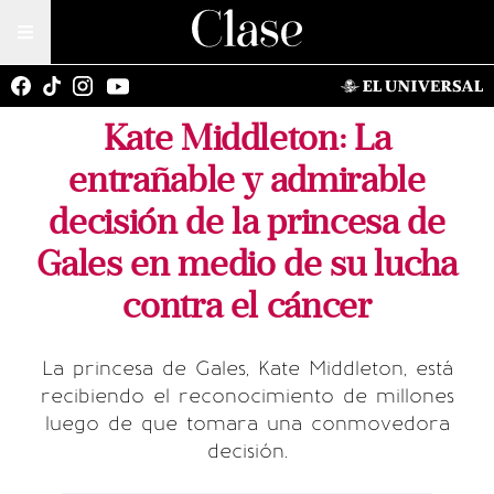
Kate Middleton: La
entrañable y admirable
decisión de la princesa de
Gales en medio de su lucha
contra el cáncer
La princesa de Gales, Kate Middleton, está
recibiendo el reconocimiento de millones
luego de que tomara una conmovedora
decisión.