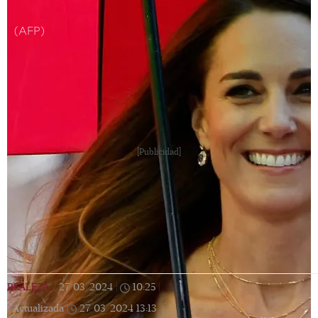
(AFP)
[Publicidad]
REALEZA
|
27/03/2024
|
10:25
|
Actualizada
27/03/2024
13:13