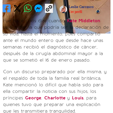
Leslie Carrasco
Ver perfil
Fue hace unos días cuando
Kate Middleton
salió a dar la que podría ser la declaración de
su vida, hasta el momento, pues compartió
ante el mundo entero que desde hace unas
semanas recibió el diagnóstico de cáncer,
después de la cirugía abdominal mayor a la
que se sometió el 16 de enero pasado.
Con un discurso preparado por ella misma, y
el respaldo de toda la familia real británica,
Kate mencionó lo difícil que había sido para
ella compartir la noticia con sus hijos, los
príncipes
George
,
Charlotte
y
Louis
, para
quienes tuvo que preparar una explicación
que les transmitiera tranquilidad.