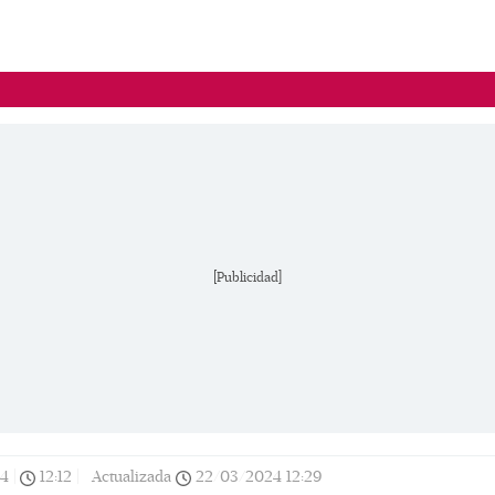
[Publicidad]
24
|
12:12
|
Actualizada
22/03/2024
12:29