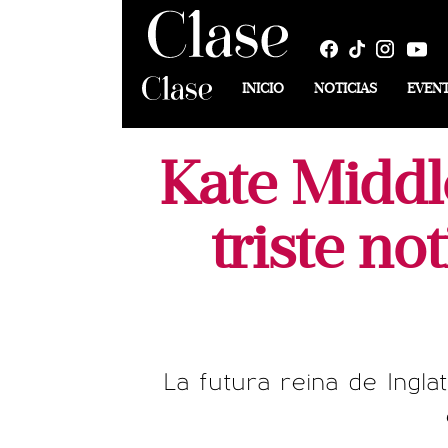
INICIO
NOTICIAS
EVEN
Kate Middl
triste no
La futura reina de Ingla