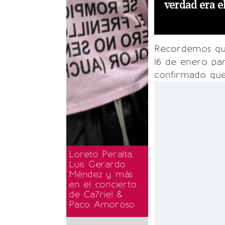
verdad era e
Recordemos que 
16 de enero pa
confirmado que 
Loreto Peralta,
Luis Gerardo
Méndez y más
en el concierto
de Ca7riel &
Paco Amoroso