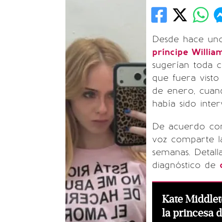
Desde hace unos
príncipe Willia
sugerían toda c
que fuera visto
de enero, cuan
había sido inte
De acuerdo con
voz comparte la
semanas. Detall
diagnóstico de
Kate Middle
la princesa d