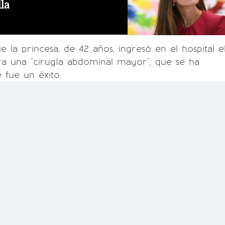
lla
la princesa, de 42 años, ingresó en el hospital e
ra una "cirugía abdominal mayor", que se ha
fue un éxito.