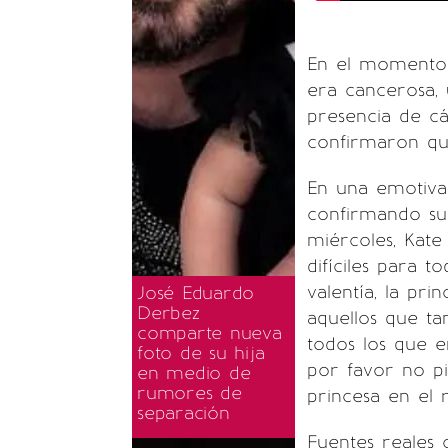
En el momento 
era cancerosa,
presencia de cá
confirmaron qu
En una emotiva 
confirmando su
miércoles, Kat
difíciles para t
valentía, la pr
José Eduardo
Derbez
aquellos que ta
comparte nueva
todos los que e
foto de su hija
por favor no pie
en medio de
rumores de
princesa en el 
separación
Fuentes reales 