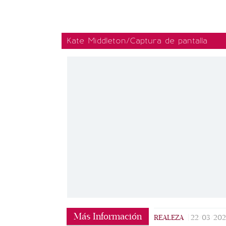
Kate Middleton/Captura de pantalla
Más Información
REALEZA
|
22/03/20