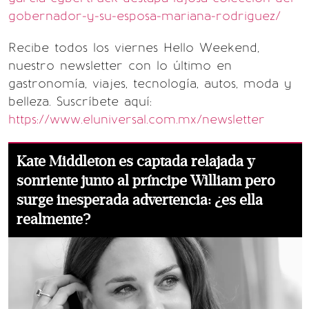
gobernador-y-su-esposa-mariana-rodriguez/
Recibe todos los viernes Hello Weekend,
nuestro newsletter con lo último en
gastronomía, viajes, tecnología, autos, moda y
belleza. Suscríbete aquí:
https://www.eluniversal.com.mx/newsletter
Kate Middleton es captada relajada y
sonriente junto al príncipe William pero
surge inesperada advertencia: ¿es ella
realmente?