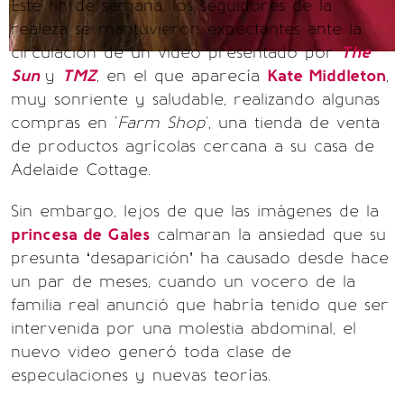
Este fin de semana, los seguidores de la
realeza se mantuvieron expectantes ante la
circulación de un video presentado por
The
Sun
y
TMZ
, en el que aparecía
Kate Middleton
,
muy sonriente y saludable, realizando algunas
compras en '
Farm Shop
', una tienda de venta
de productos agrícolas cercana a su casa de
Adelaide Cottage.
Sin embargo, lejos de que las imágenes de la
princesa de Gales
calmaran la ansiedad que su
presunta ‘desaparición’ ha causado desde hace
un par de meses, cuando un vocero de la
familia real anunció que habría tenido que ser
intervenida por una molestia abdominal, el
nuevo video generó toda clase de
especulaciones y nuevas teorías.