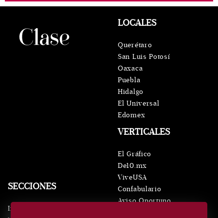
LOCALES
Querétaro
San Luis Potosí
Oaxaca
Puebla
Hidalgo
El Universal
Edomex
VERTICALES
El Gráfico
De10.mx
ViveUSA
SECCIONES
Confabulario
Aviso Oportuno
Inicio
Obituarios