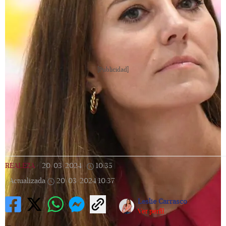
[Publicidad]
REALEZA
|
20/03/2024
|
10:35
|
Actualizada
20/03/2024
10:37
Leslie Carrasco
Ver perfil