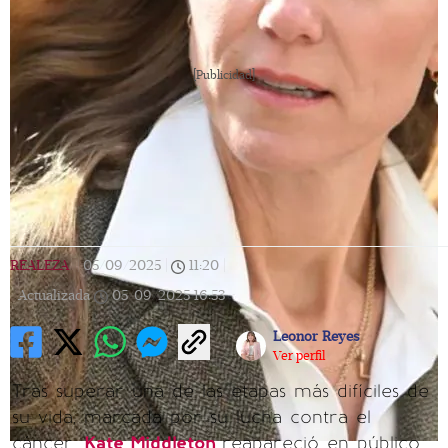
[Publicidad]
REALEZA
|
05/09/2025
|
11:20
|
Actualizada
05/09/2025
16:53
Leonor Reyes
Ver perfil
Tras superar una de las etapas más difíciles de
su vida, marcada por su lucha contra el
cáncer,
Kate Middleton
reapareció en público