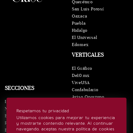
Querétaro
San Luis Potosí
Oaxaca
Puebla
Hidalgo
El Universal
Edomex
VERTICALES
El Gráfico
De10.mx
ViveUSA
SECCIONES
Confabulario
Aviso Oportuno
Inicio
Obituarios
Noticias
Respetamos tu privacidad
Consultas
Eventos
Utilizamos cookies para mejorar tu experiencia
Realeza
y mostrarte contenido relevante. Al continuar
SÍGUENOS
navegando, aceptas nuestra política de cookies
Estilo de vida