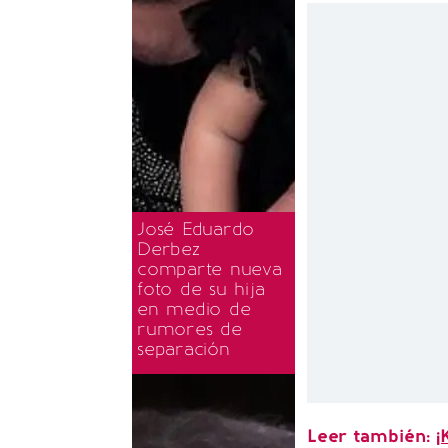
José Eduardo
Derbez
comparte nueva
foto de su hija
en medio de
rumores de
separación
Leer también:
¡