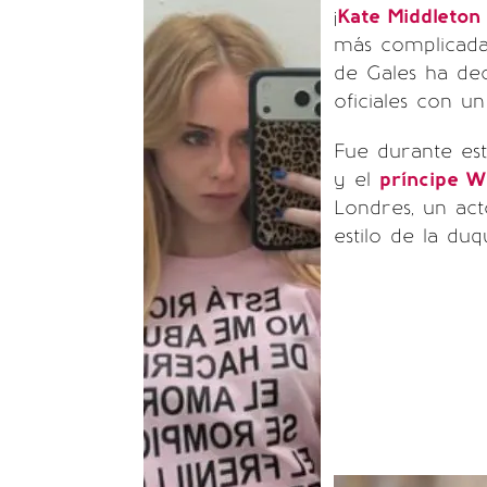
¡
Kate Middleton
más complicadas
de Gales ha de
oficiales con u
Fue durante es
y el
príncipe W
Londres, un ac
estilo de la du