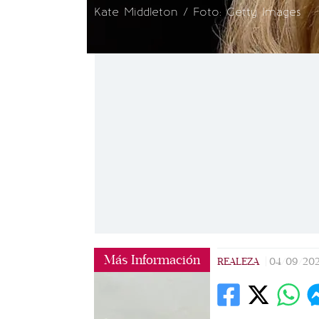
Kate Middleton / Foto: Getty Images
Más Información
REALEZA
|
04/09/20