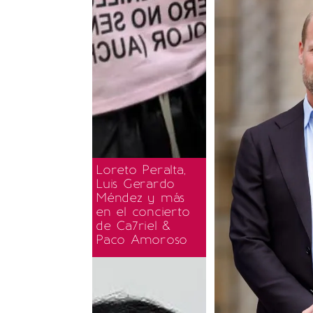
Loreto Peralta,
Luis Gerardo
Méndez y más
en el concierto
de Ca7riel &
Paco Amoroso