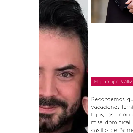
El príncipe Will
Recordemos que 
vacaciones fami
hijos, los prínc
misa dominical 
castillo de Balm