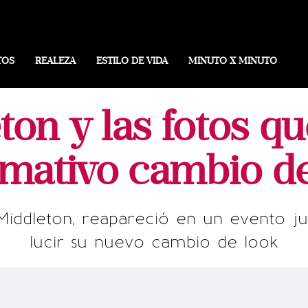
TOS
REALEZA
ESTILO DE VIDA
MINUTO X MINUTO
ton y las fotos q
amativo cambio d
Middleton, reapareció en un evento ju
lucir su nuevo cambio de look