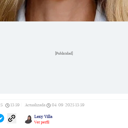
[Publicidad]
25
|
13:59
|
Actualizada
04/09/2025
13:59
Lexy Villa
Ver perfil