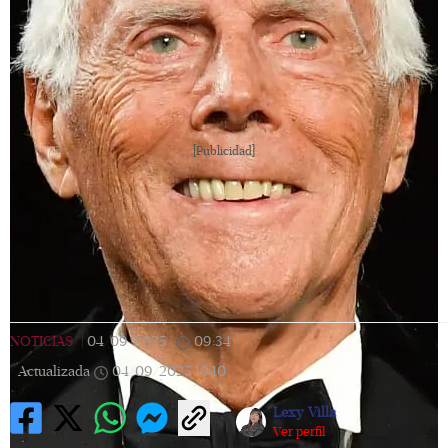
[Publicidad]
NOTICIAS
|
04/09/2025
|
09:34
|
Actualizada
04/09/2025
10:10
Lexy Villa
Ver perfil