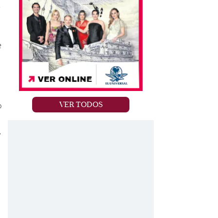
e
e
VER TODOS
o
,