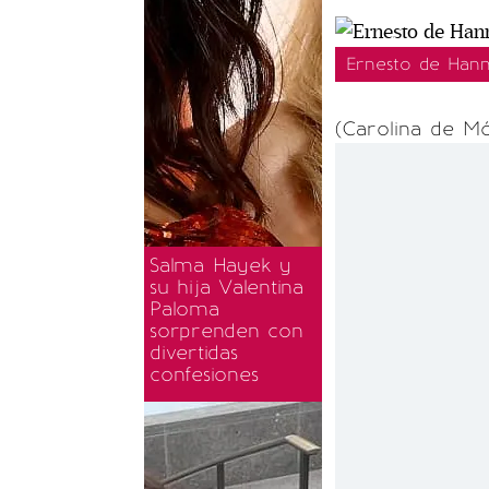
Ernesto de Hann
(Carolina de M
Salma Hayek y
su hija Valentina
Paloma
sorprenden con
divertidas
confesiones