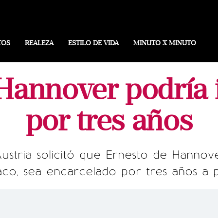
TOS
REALEZA
ESTILO DE VIDA
MINUTO X MINUTO
Hannover podría ir
por tres años
Austria solicitó que Ernesto de Hannove
co, sea encarcelado por tres años a pa