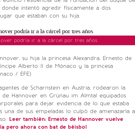
dificio residencial de la Fundación del duque d
donde intentó agredir físicamente a dos
ugar que estaban con su hija.
over podría ir a la cárcel por tres años
nnover, su hija la princesa Alexandra, Ernesto de
íncipe Alberto II de Mónaco y la princesa
naco / EFE)
gentes de Scharnstein en Austria, rodearon la
o de Hannover en Grünau im Almtal equipados
rporales para dejar evidencia de lo que estaba
s una de sus empeladas lo culpó de amenazarla a
oso.
Leer también:
Ernesto de Hannover vuelve
cía pero ahora con bat de béisbol