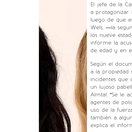
El jefe de la C
a protagonizar l
luego de que el
Wels, —la segun
los nueve estad
informe la acus
de edad y en el
Según el docum
a la propiedad 
incidentes que 
un lujoso pabel
Almtal. “Se le 
agentes de polic
uso de la fuerz
también a algun
explica el infor