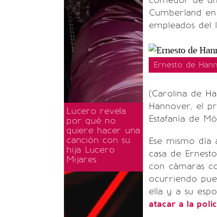
comedor de un e
Cumberland en 
empleados del l
Ernesto de Hann
(Carolina de Ha
Hannover, el pr
Lucero revela
Estafanía de Mó
por qué no
quiere hacer una
canción con su
Ese mismo día a
hija Lucero
casa de Ernest
Mijares
con cámaras co
ocurriendo pue
ella y a su esp
atacar a la poli