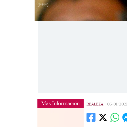
(EFE)
Más Información
REALEZA
|
05/01/202