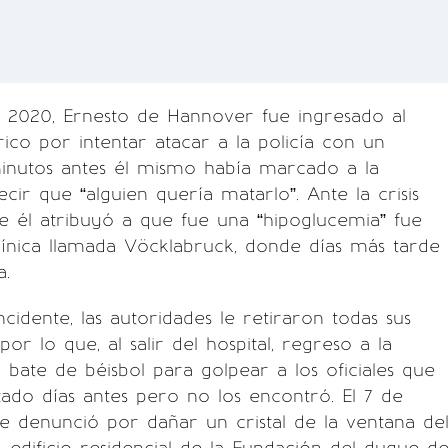
de 2020, Ernesto de Hannover fue ingresado al
trico por intentar atacar a la policía con un
minutos antes él mismo había marcado a la
cir que “alguien quería matarlo”. Ante la crisis
e él atribuyó a que fue una “hipoglucemia” fue
línica llamada Vöcklabruck, donde días más tarde
a.
cidente, las autoridades le retiraron todas sus
or lo que, al salir del hospital, regreso a la
 bate de béisbol para golpear a los oficiales que
tado días antes pero no los encontró. El 7 de
le denunció por dañar un cristal de la ventana de