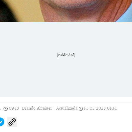
[Publicidad]
1
|
09:18
|
Brando Alcauter |
Actualizada
14/05/2023
01:34